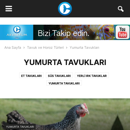
Ana Sayfa
Tavuk ve Horoz Türleri
Yumurta Tavukları
YUMURTA TAVUKLARI
ET TAVUKLARI
SÜS TAVUKLARI
YERLI IRK TAVUKLAR
YUMURTA TAVUKLARI
YUMURTA TAVUKLARI