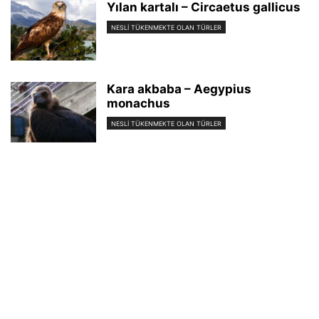
Yılan kartalı – Circaetus gallicus
NESLI TÜKENMEKTE OLAN TÜRLER
Kara akbaba – Aegypius
monachus
NESLI TÜKENMEKTE OLAN TÜRLER