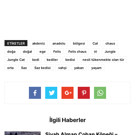
ETIKETLER
akdeniz
anadolu
bölgesi
Cat
chaus
doğa
doğal
ege
Felis
Felis chaus
iri
Jungle
Jungle Cat
kedi
kediler
kedisi
nesli tükenmekte olan tür
orta
Saz
Saz kedisi
vahşi
yaban
yaşam
İlgili Haberler
Siyah Alman Çoban Köpeği –