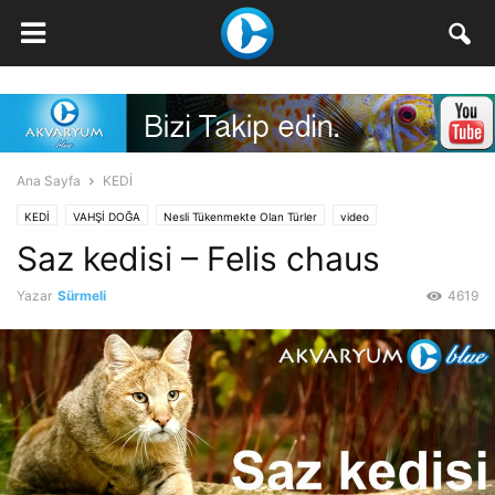
Ana Sayfa
KEDİ
KEDİ
VAHŞİ DOĞA
Nesli Tükenmekte Olan Türler
video
Saz kedisi – Felis chaus
Yazar
Sürmeli
4619