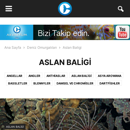
Ana Sayfa
Deniz Omurgalıları
Aslan Baligi
ASLAN BALIGI
ANGELLAR
ANGLER
ANTHIASLAR
ASLAN BALIGI
ASYA AROWANA
BASSLETLER
BLENNYLER
DAMSEL VE CHROMISLER
DARTFISHLER
DENIZATLARI
DIGER BALIKLAR
DOTTYBACKLER
DRAGONETLER
FOXFACELER
GOBILER
KARDINALLER
KELEBEK BALIKLARI
MÜRENLER
PALYAÇOLAR
PUFFERLAR
SQUIRRE
SQUIRRELFISH
TANG & SURGEONLAR
TRIGGERLAR
WRASSELER
ASLAN BALIGI