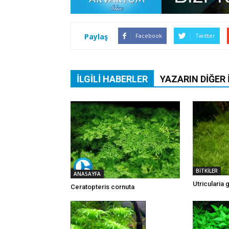
Paylaş
Facebook
Twitter
İLGILI HABERLER
YAZARIN DIĞER 
BİTKİLER
ANASAYFA
Utricularia 
Ceratopteris cornuta