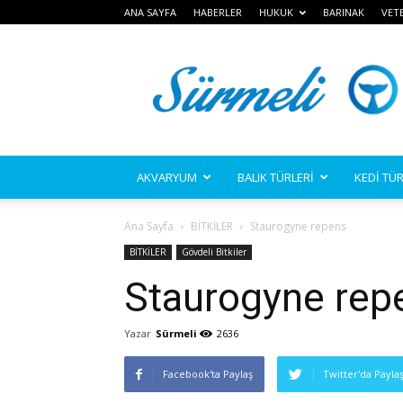
ANA SAYFA
HABERLER
HUKUK
BARINAK
VET
Sürmeli
AKVARYUM
BALIK TÜRLERİ
KEDİ TÜR
Ana Sayfa
BİTKİLER
Staurogyne repens
BİTKİLER
Gövdeli Bitkiler
Staurogyne rep
Yazar
Sürmeli
2636
Facebook'ta Paylaş
Twitter'da Payla