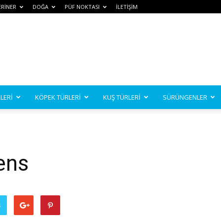
ERİNER
DOĞA
PÜF NOKTASI
İLETİŞİM
LERİ
KÖPEK TÜRLERİ
KUŞ TÜRLERİ
SÜRÜNGENLER
ens
ş