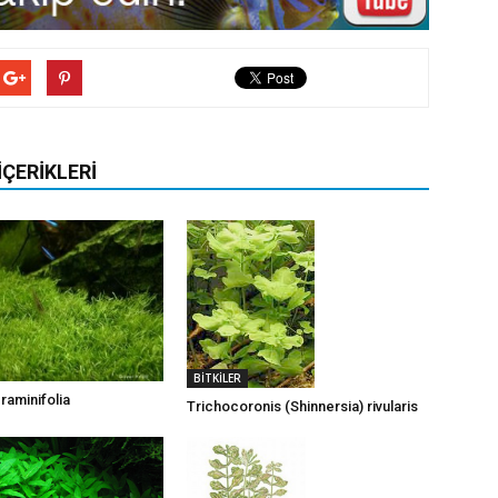
İÇERIKLERI
BİTKİLER
graminifolia
Trichocoronis (Shinnersia) rivularis