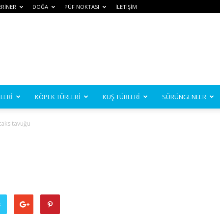
ERİNER
DOĞA
PÜF NOKTASI
İLETİŞİM
LERİ
KÖPEK TÜRLERİ
KUŞ TÜRLERİ
SÜRÜNGENLER
taks tavuğu
ş