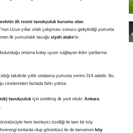
devletin ilk resmi tavukçuluk kurumu olan
’
nun Uzun yıllar ıslah çalışması sonucu geliştirdiği yumurta
llenen ilk yumurtalık tavuğu
siyah ataks
‘tır.
, bulunduğu ortama kolay uyum sağlayan iklim şartlarına
ldığı takdirde yıllık ortalama yumurta verimi 314 adettir. Bu
 cinslerinden fazlada farkı yoktur.
nik) tavukçuluk
için üretilmiş ilk yerli ırkdır.
Ankara
.
rüntüsüyle hem besleyici özelliği ile tam bir köy
hverengi tonlarda olup görüntüsü ile de tamamen
köy