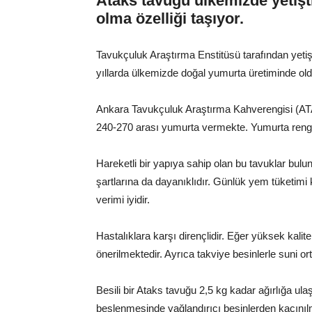
Ataks tavuğu ülkemizde yetişt
olma özelliği taşıyor.
Tavukçuluk Araştırma Enstitüsü tarafından yetişti
yıllarda ülkemizde doğal yumurta üretiminde old
Ankara Tavukçuluk Araştırma Kahverengisi (ATAK
240-270 arası yumurta vermekte. Yumurta rengi
Hareketli bir yapıya sahip olan bu tavuklar bu
şartlarına da dayanıklıdır. Günlük yem tüketim
verimi iyidir.
Hastalıklara karşı dirençlidir. Eğer yüksek kali
önerilmektedir. Ayrıca takviye besinlerle suni o
Besili bir Ataks tavuğu 2,5 kg kadar ağırlığa ul
beslenmesinde yağlandırıcı besinlerden kaçınılma