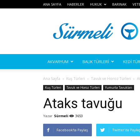
ANA SAYFA
HABERLER
HUKUK
BARINAK
VET
Sürmeli
AKVARYUM
BALIK TÜRLERİ
KEDİ TÜR
Ana Sayfa
Kuş Türleri
Tavuk ve Horoz Türleri
A
Kuş Türleri
Tavuk ve Horoz Türleri
Yumurta Tavukları
Ataks tavuğu
Yazar
Sürmeli
3653
Facebook'ta Paylaş
Twitter'da Payla