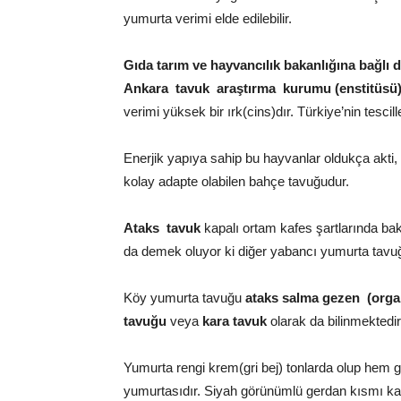
yumurta verimi elde edilebilir.
Gıda tarım ve hayvancılık bakanlığına bağlı 
Ankara tavuk araştırma kurumu (enstitüsü)
verimi yüksek bir ırk(cins)dır. Türkiye’nin tesci
Enerjik yapıya sahip bu hayvanlar oldukça akti
kolay adapte olabilen bahçe tavuğudur.
Ataks tavuk
kapalı ortam kafes şartlarında bakı
da demek oluyor ki diğer yabancı yumurta tavuğu
Köy yumurta tavuğu
ataks salma gezen (orga
tavuğu
veya
kara tavuk
olarak da bilinmektedir
Yumurta rengi krem(gri bej) tonlarda olup hem gö
yumurtasıdır. Siyah görünümlü gerdan kısmı ka