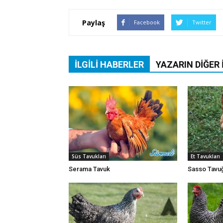
Paylaş
Facebook
Twitter
İLGILI HABERLER
YAZARIN DIĞER 
Süs Tavukları
Et Tavukları
Serama Tavuk
Sasso Tavu