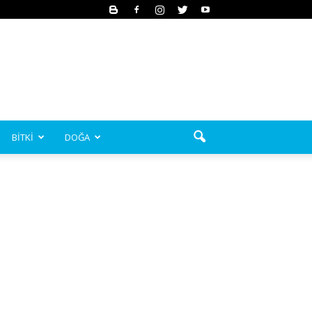
BİTKİ
DOĞA