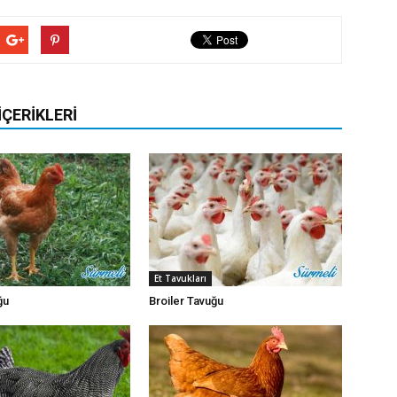
İÇERIKLERI
Et Tavukları
ğu
Broiler Tavuğu