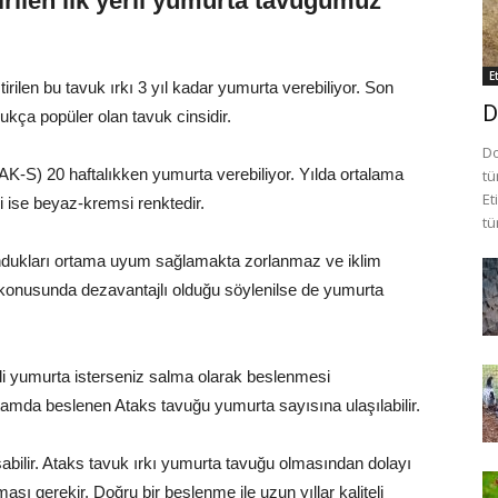
irilen ilk yerli yumurta tavuğumuz
E
rilen bu tavuk ırkı 3 yıl kadar yumurta verebiliyor. Son
D
ukça popüler olan tavuk cinsidir.
Do
-S) 20 haftalıkken yumurta verebiliyor. Yılda ortalama
tü
Et
 ise beyaz-kremsi renktedir.
tü
lundukları ortama uyum sağlamakta zorlanmaz ve iklim
i konusunda dezavantajlı olduğu söylenilse de yumurta
teli yumurta isterseniz salma olarak beslenmesi
rtamda beslenen Ataks tavuğu yumurta sayısına ulaşılabilir.
aşabilir. Ataks tavuk ırkı yumurta tavuğu olmasından dolayı
sı gerekir. Doğru bir beslenme ile uzun yıllar kaliteli