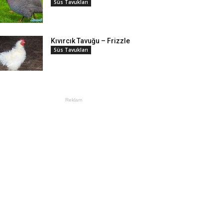
Süs Tavukları
Kıvırcık Tavuğu – Frizzle
Süs Tavukları
Reklam