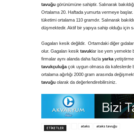
tavuğu
görünümüne sahiptir. Salınarak bakıldığı 
Ortalama 20. Haftada yumurta vermeye başlar.
tüketimi ortalama 110 gramdır. Salınarak bakıld
düşmektedir. Aktif bir yapıya sahip olduğu için s
Gagaları kesik değildir. Ortamdaki diğer gıdalar
olur. Gagaları kesik
tavuk
lar ise yem yemekte b
firmalar aynı alanda daha fazla
yarka
yetiştirm
tavukçuluğa
çok uygun olmasa da kafeslerde 
ortalama ağırlığı 2000 gram arasında değişmekt
tavuğu
olarak da değerlendirebilirsiniz.
ataks
ataks tavuğu
ETIKETLER