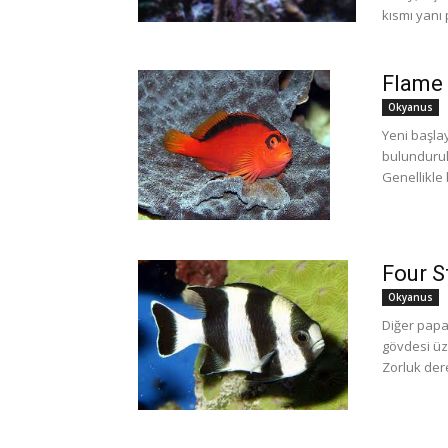
kısmı yanı 
Flame 
Okyanus
Yeni başlay
bulundurul
Genellikle b
Four S
Okyanus
Diğer papaz
gövdesi üz
Zorluk dere