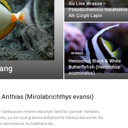
Six Line Wrasse –
Pseudocheilinus hexataenia
Altı Çizgili Lapin
OKYANUS
Heniochus Black & White
Tang
Butterflyfish (Heniochus
acuminatus)
 Anthias (Mirolabrichthys evansi)
familyasının renkleri itibariyle farklı bir üyesidir. Renkleri,
by, ya da royal gramma dottyback'le oldukça benzerdir. Bu
ı durumlarda, bu balıklarla da...