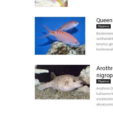
Queen 
Okyanus
Beslenmesi 
sınıflandır
turuncu gö
beslenecek
Arothr
nigrop
Okyanus
Arothron Do
kafasının 
evrelerinin
akvaryumd