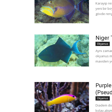
Karayip re
yeni bir bo
gövde rengi
Niger 
Okyanus
Aynı zaman
okyanus ma
maviden yeş
Purple
(Pseu
Okyanus
Diadem dott
kolay,alışm