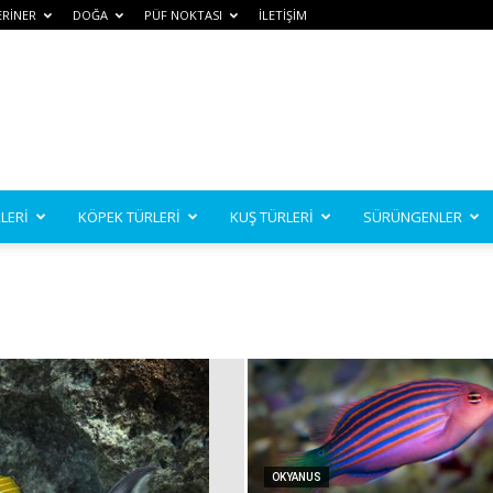
ERİNER
DOĞA
PÜF NOKTASI
İLETİŞİM
LERİ
KÖPEK TÜRLERİ
KUŞ TÜRLERİ
SÜRÜNGENLER
OKYANUS