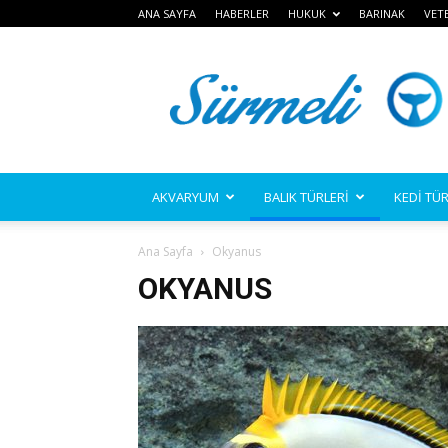
ANA SAYFA
HABERLER
HUKUK
BARINAK
VET
Sürmeli
AKVARYUM
BALIK TÜRLERİ
KEDİ TÜR
Ana Sayfa
Okyanus
OKYANUS