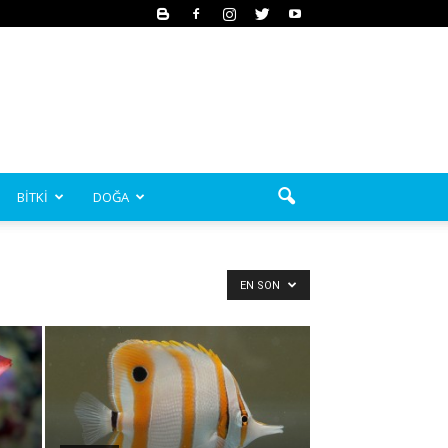
BİTKİ
DOĞA
EN SON