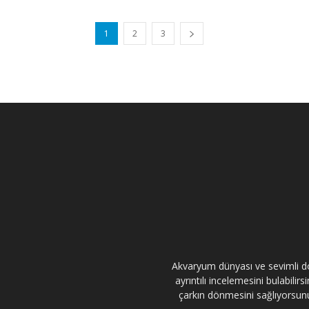
1
2
3
Akvaryum dünyası ve sevimli dos
ayrıntılı incelemesini bulabili
çarkın dönmesini sağlıyorsunuz