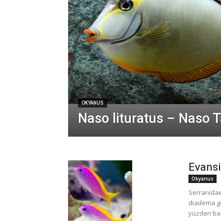
OKYANUS
Naso lituratus – Naso 
Evansi
Okyanus
Serranidae 
diadema go
yüzden baz