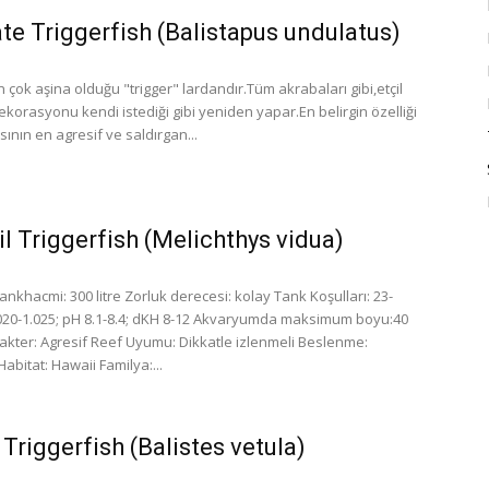
te Triggerfish (Balistapus undulatus)
 çok aşina olduğu "trigger" lardandır.Tüm akrabaları gibi,etçil
ekorasyonu kendi istediği gibi yeniden yapar.En belirgin özelliği
sının en agresif ve saldırgan...
il Triggerfish (Melichthys vidua)
khacmi: 300 litre Zorluk derecesi: kolay Tank Koşulları: 23-
.020-1.025; pH 8.1-8.4; dKH 8-12 Akvaryumda maksimum boyu:40
rakter: Agresif Reef Uyumu: Dikkatle izlenmeli Beslenme:
abitat: Hawaii Familya:...
Triggerfish (Balistes vetula)