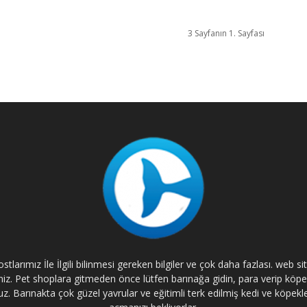
3 Sayfanın 1. Sayfası
tlarımız İle İlgili bilinmesi gereken bilgiler ve çok daha fazlası. web s
rsiniz. Pet shoplara gitmeden önce lütfen barınağa gidin, para verip kö
. Barınakta çok güzel yavrular ve eğitimli terk edilmiş kedi ve köpekle