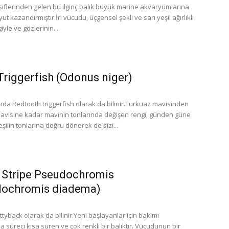
siflerinden gelen bu ilginç balık büyük marine akvaryumlarına
yut kazandırmıştır.İri vücudu, üçgensel şekli ve sarı yeşil ağırlıklı
yle ve gözlerinin...
Triggerfish (Odonus niger)
da Redtooth triggerfish olarak da bilinir.Turkuaz mavisinden
visine kadar mavinin tonlarında değişen rengi, günden güne
ilin tonlarına doğru dönerek de sizi...
 Stripe Pseudochromis
dochromis diadema)
yback olarak da bilinir.Yeni başlayanlar için bakımı
a süreci kısa süren ve çok renkli bir balıktır. Vücudunun bir