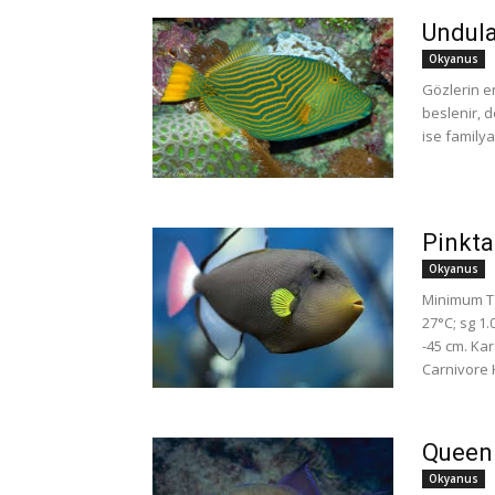
Undula
Okyanus
Gözlerin en
beslenir, d
ise familya
Pinkta
Okyanus
Minimum Tan
27°C; sg 1
-45 cm. Ka
Carnivore H
Queen 
Okyanus