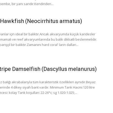
pembe, bir yanı sarıdır.Kendinden...
Hawkfish (Neocirrhitus armatus)
anlar için ideal bir balıktır.Ancak akvaryumda küçük karidesler
mamalı ve reef akvaryumlarında bu balık dikkatli beslenmelidir.
arışçıl bir balıktır.Zamanını hard coral' ların dalları...
tripe Damselfish (Dascyllus melanurus)
 balığı akrabalarıyla tüm karakteristik özellikleri aynıdır.Beyaz
erinde 4 dikey siyah bant vardır. Minimum Tank Hacmi:120 litre
cesi: kolay Tank koşulları: 22-26°c; sg 1.020-1.025;...