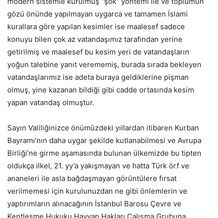
modern sistemle kurulmuş “şok” yöntemi ile ve toplumun
gözü önünde yapılmayan uygarca ve tamamen İslami
kurallara göre yapılan kesimler ise maalesef sadece
konuyu bilen çok az vatandaşımız tarafından yerine
getirilmiş ve maalesef bu kesim yeri de vatandaşların
yoğun talebine yanıt verememiş, burada sırada bekleyen
vatandaşlarımız ise adeta buraya geldiklerine pişman
olmuş, yine kazanan bildiği gibi cadde ortasında kesim
yapan vatandaş olmuştur.
Sayın Valiliğinizce önümüzdeki yıllardan itibaren Kurban
Bayramı’nın daha uygar şekilde kutlanabilmesi ve Avrupa
Birliği’ne girme aşamasında bulunan ülkemizde bu tipten
oldukça ilkel, 21. yy’a yakışmayan ve hatta Türk örf ve
ananeleri ile asla bağdaşmayan görüntülere fırsat
verilmemesi için kurulunuzdan ne gibi önlemlerin ve
yaptırımların alınacağının İstanbul Barosu Çevre ve
Kentleşme Hukuku Hayvan Hakları Çalışma Grubuna ,