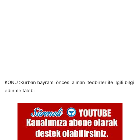
KONU :Kurban bayramı öncesi alınan tedbirler ile ilgili bilgi
edinme talebi