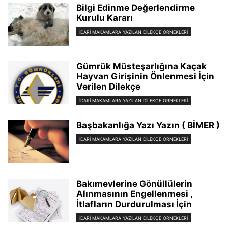
Bilgi Edinme Değerlendirme
Kurulu Kararı
İDARİ MAKAMLARA YAZILAN DİLEKÇE ÖRNEKLERİ
Gümrük Müsteşarlığına Kaçak
Hayvan Girişinin Önlenmesi İçin
Verilen Dilekçe
İDARİ MAKAMLARA YAZILAN DİLEKÇE ÖRNEKLERİ
Başbakanlığa Yazı Yazın ( BİMER )
İDARİ MAKAMLARA YAZILAN DİLEKÇE ÖRNEKLERİ
Bakımevlerine Gönüllülerin
Alınmasının Engellenmesi ,
İtlafların Durdurulması İçin
İDARİ MAKAMLARA YAZILAN DİLEKÇE ÖRNEKLERİ