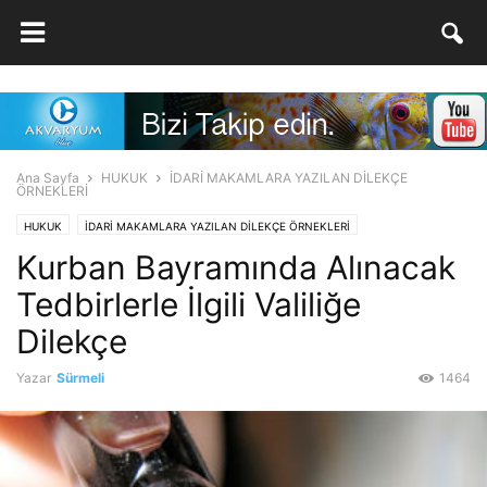
Ana Sayfa
HUKUK
İDARİ MAKAMLARA YAZILAN DİLEKÇE
ÖRNEKLERİ
HUKUK
İDARİ MAKAMLARA YAZILAN DİLEKÇE ÖRNEKLERİ
Kurban Bayramında Alınacak
Tedbirlerle İlgili Valiliğe
Dilekçe
Yazar
Sürmeli
1464