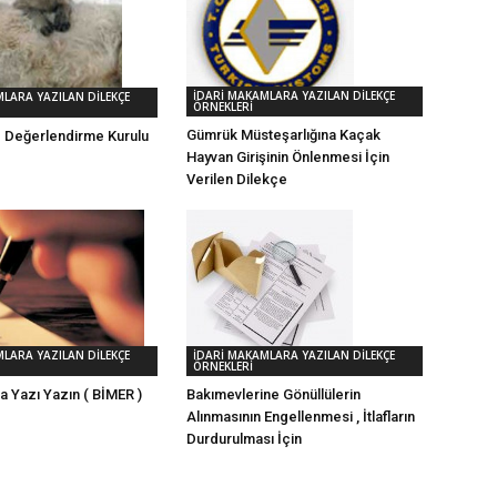
İDARİ MAKAMLARA YAZILAN DİLEKÇE
LARA YAZILAN DİLEKÇE
ÖRNEKLERİ
Gümrük Müsteşarlığına Kaçak
e Değerlendirme Kurulu
Hayvan Girişinin Önlenmesi İçin
Verilen Dilekçe
İDARİ MAKAMLARA YAZILAN DİLEKÇE
LARA YAZILAN DİLEKÇE
ÖRNEKLERİ
Bakımevlerine Gönüllülerin
a Yazı Yazın ( BİMER )
Alınmasının Engellenmesi , İtlafların
Durdurulması İçin