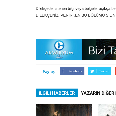
Dilekçede, istenen bilgi veya belgeler açıkç
DİLEKÇENİZİ VERİRKEN BU BÖLÜMÜ SİLİNİ
Paylaş
Facebook
Twitter
İLGILI HABERLER
YAZARIN DIĞER 