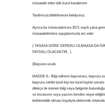
müsaade eden etik kurul karalarının
Tarafımıza bildirilmesini bekliyoruz.
Ayrıca bu müracaatımıza 3071 sayılı yasa ger
müsaadelerinize saygılarımızla arz eder
( YASAYA GÖRE GEREKLİ OLMAASA DA İS
FAYDALI OLACAKTIR. )
(Başvuru usulü
MADDE 6.- Bilgi edinme başvurusu, başvuru sahi
başvuru sahibi tüzel kişi ise tüzel kişinin unvanı 
dilekçe ile istenen bilgi veya belgenin bulunduğ
ve imzasının veya yazının kimden neşet ettiğinin
belirlenebilir olması kaydıyla elektronik ortamda v