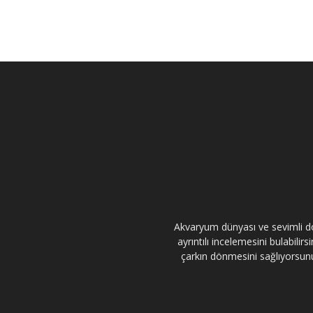
Akvaryum dünyası ve sevimli dos
ayrıntılı incelemesini bulabili
çarkın dönmesini sağlıyorsunuz