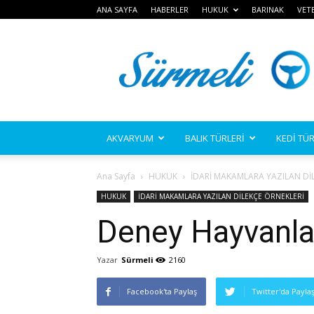
ANA SAYFA
HABERLER
HUKUK
BARINAK
VET
Sürmeli
AKVARYUM
BALIK TÜRLERİ
KEDİ TÜR
Ana Sayfa
HUKUK
İDARİ MAKAMLARA YAZILAN Dİ
HUKUK
İDARİ MAKAMLARA YAZILAN DİLEKÇE ÖRNEKLERİ
Deney Hayvanları
Yazar
Sürmeli
2160
Facebook'ta Paylaş
Twitter'da Payla