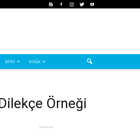
BİTKİ
DOĞA
 Dilekçe Örneği
Reklamlar