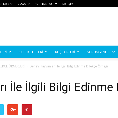
ERİNER
DOĞA
PÜF NOKTASI
İLETİŞİM
LERİ
KÖPEK TÜRLERİ
KUŞ TÜRLERİ
SÜRÜNGENLER
LEKÇE ÖRNEKLERİ
Deney Hayvanları İle İlgili Bilgi Edinme Dilekçe Örneği
 İle İlgili Bilgi Edinme
ş