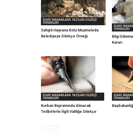
İDARİ MAKAMLARA YAZILAN DİLEKÇE
ÖRNEKLERİ
İDARİ MAKAM
ÖRNEKLERİ
Sahipli Hayvana Kötü Muamelede
Belediyeye Dilekçe Örneği
Bilgi Edinm
Kararı
İDARİ MAKAMLARA YAZILAN DİLEKÇE
İDARİ MAKAM
ÖRNEKLERİ
ÖRNEKLERİ
Kurban Bayramında Alınacak
Başbakanlığ
Tedbirlerle İlgili Valiliğe Dilekçe