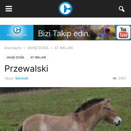
Ana Sayfa
VAHŞİ DOĞA
AT IRKLARI
VAHŞİ DOĞA
AT IRKLARI
Przewalski
Yazar
Sürmeli
2401