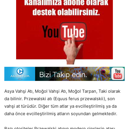
Asya Vahşi Atı, Moğol Vahşi Atı, Moğol Tarpan, Taki olarak
da bilinir. Przewalski atı (Equus ferus przewalskii), son
vahşi at türüdür. Diğer tüm atlar ya evcilleştirilmiş ya da
daha önce evcilleştirilmiş atların soyundan gelmektedir.
Bazı otoriteler Przewalski atının modern cinslerin atası