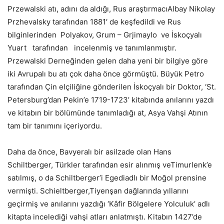
Przewalski atı, adını da aldığı, Rus araştırmacıAlbay Nikolay
Przhevalsky tarafından 1881′ de keşfedildi ve Rus
bilginlerinden Polyakov, Grum – Grjimaylo ve İskoçyalı
Yuart tarafından incelenmiş ve tanımlanmıştır.
Przewalski Derneğinden gelen daha yeni bir bilgiye göre
iki Avrupalı bu atı çok daha önce görmüştü. Büyük Petro
tarafından Çin elçiliğine gönderilen İskoçyalı bir Doktor, ‘St.
Petersburg’dan Pekin’e 1719-1723’ kitabında anılarını yazdı
ve kitabın bir bölümünde tanımladığı at, Asya Vahşi Atının
tam bir tanımını içeriyordu.
Daha da önce, Bavyeralı bir asilzade olan Hans
Schiltberger, Türkler tarafından esir alınmış veTimurlenk’e
satılmış, o da Schiltberger’i Egediadlı bir Moğol prensine
vermişti. Schieltberger,Tiyenşan dağlarında yıllarını
geçirmiş ve anılarını yazdığı ‘Kâfir Bölgelere Yolculuk’ adlı
kitapta incelediği vahşi atları anlatmıştı. Kitabın 1427’de