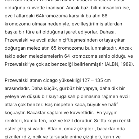
olduğuna kuvvetle inanıyor. Ancak bazı bilim insanları ise,
evcil atlardaki 64kromozoma karşılık bu atın 66
kromozomu olması nedeniyle, evcilleştirilmiş atlardan
başka bir türe ait olduğuna işaret ediyorlar. Dahası,
Przewalski ve evcil atların çiftleşmesinden ortaya çıkan
doğurgan melez atın 65 kromozomu bulunmaktadır. Ancak
takip eden melezlemelerin 64 kromozoma sahip olduğu ve
Przewalski’ye çok az benzediği belirlenmiştir (ALBN, 1989).
Przewalski atının cidago yüksekliği 127 – 135 cm
arasındadır. Daha küçük, gürbüz bir yapıya, daha dik bir
yeleye ve düşük bir kuyruğa sahip olmasına rağmen evcil
atlara çok benzer. Baş nispeten kaba, büyük ve hafif
koçbaştır. Bacaklar sağlam ve kuvvetlidir. En yaygın
renkleri, kumlu ten, boz ve kızıl dorudur. Sırtta koyu renkli
ester çizgisi vardır. Atların, omuz çizgileri, bacaklarında
çizgiler (diz,incik ve tarsusda enine çizgiler), karın ve