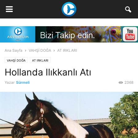
Ana Sayfa
VAHŞİ DOĞA
AT IRKLARI
VAHŞİ DOĞA
AT IRKLARI
Hollanda Ilıkkanlı Atı
Yazar
Sürmeli
2368