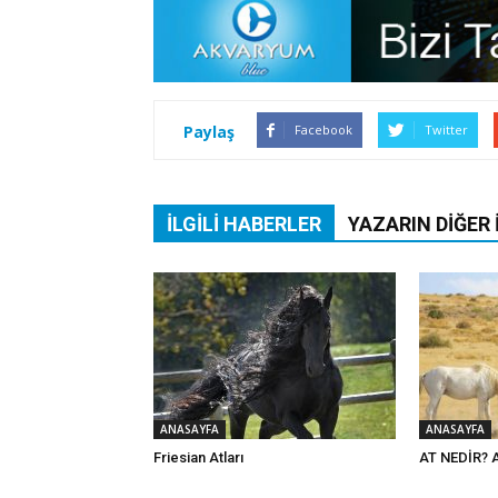
Paylaş
Facebook
Twitter
İLGILI HABERLER
YAZARIN DIĞER 
ANASAYFA
ANASAYFA
Friesian Atları
AT NEDİR? 