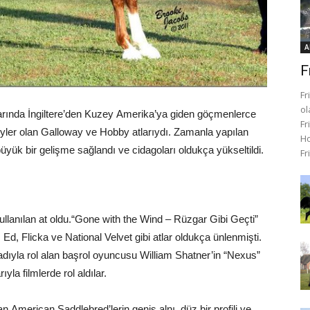
A
F
Fr
ol
nlarında İngiltere’den Kuzey Amerika’ya giden göçmenlerce
Fr
yler olan Galloway ve Hobby atlarıydı. Zamanla yapılan
Ho
ük bir gelişme sağlandı ve cidagoları oldukça yükseltildi.
Fr
ullanılan at oldu.“Gone with the Wind­ – Rüzgar Gibi Geçti”
. Ed, Flicka ve National Velvet gibi atlar oldukça ünlenmişti.
 adıyla rol alan başrol oyuncusu William Shatner’in “Nexus”
rıyla filmlerde rol aldılar.
n American Saddlebred’lerin geniş alnı, düz bir profili ve