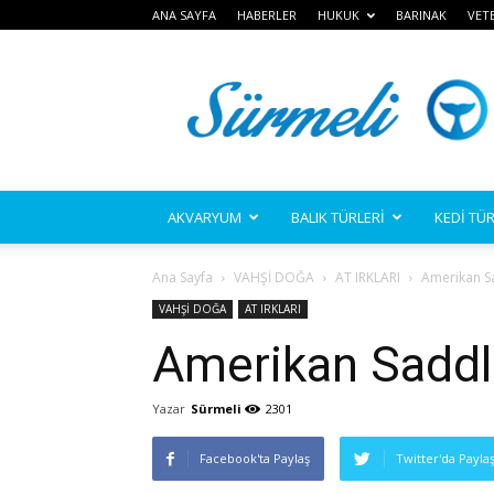
ANA SAYFA
HABERLER
HUKUK
BARINAK
VET
Sürmeli
AKVARYUM
BALIK TÜRLERİ
KEDİ TÜR
Ana Sayfa
VAHŞİ DOĞA
AT IRKLARI
Amerikan S
VAHŞİ DOĞA
AT IRKLARI
Amerikan Sadd
Yazar
Sürmeli
2301
Facebook'ta Paylaş
Twitter'da Payla