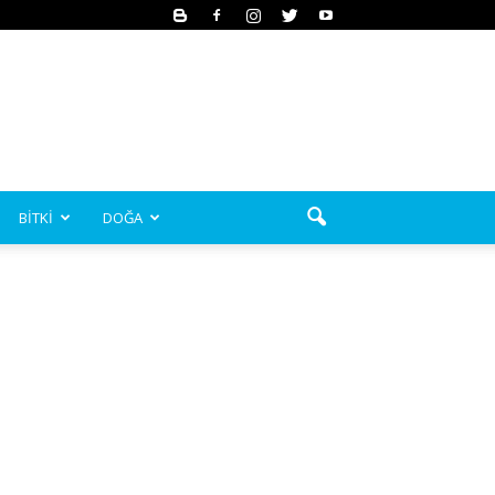
BİTKİ
DOĞA