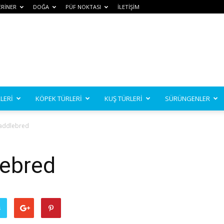
ERİNER
DOĞA
PÜF NOKTASI
İLETİŞİM
LERİ
KÖPEK TÜRLERİ
KUŞ TÜRLERİ
SÜRÜNGENLER
addlebred
lebred
ş