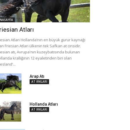
NASAYFA
riesian Atları
iesian Atları Hollanda’nın en büyük gurur kaynağı
an Friesian Atları ülkenin tek Safkan at cinsidir.
iesian atı, Avrupa'nın kuzeybatısında bulunan
llanda krallığının 12 eyaletinden biri olan
iesland'...
Arap Atı
AT IRKLARI
Hollanda Atları
AT IRKLARI