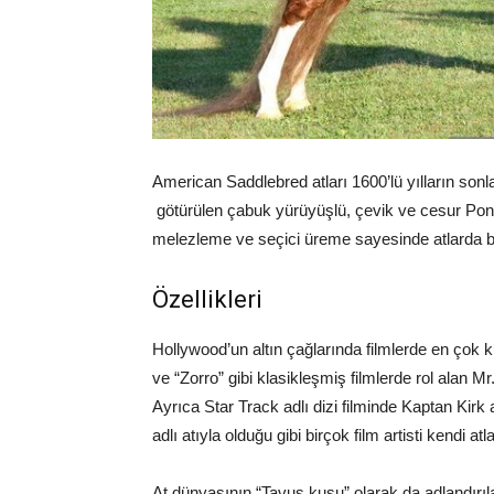
American Saddlebred atları 1600’lü yılların so
götürülen çabuk yürüyüşlü, çevik ve cesur Pon
melezleme ve seçici üreme sayesinde atlarda büy
Özellikleri
Hollywood’un altın çağlarında filmlerde en çok k
ve “Zorro” gibi klasikleşmiş filmlerde rol alan Mr
Ayrıca Star Track adlı dizi filminde Kaptan Kirk
adlı atıyla olduğu gibi birçok film artisti kendi atla
At dünyasının “Tavus kuşu” olarak da adlandırıla