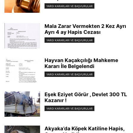
YARGI KARARLARI VE BAŞVURULAR
Mala Zarar Vermekten 2 Kez Ayrı
Ayrı 4 ay Hapis Cezası
YARGI KARARLARI VE BAŞVURULAR
Hayvan Kaçakçılığı Mahkeme
Kararı İle Belgelendi
YARGI KARARLARI VE BAŞVURULAR
Eşek Eziyet Görür , Devlet 300 TL
Kazanır !
YARGI KARARLARI VE BAŞVURULAR
Akyaka’da Köpek Katiline Hapis,