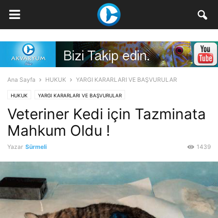
Ana Sayfa
HUKUK
YARGI KARARLARI VE BAŞVURULAR
HUKUK
YARGI KARARLARI VE BAŞVURULAR
Veteriner Kedi için Tazminata
Mahkum Oldu !
Yazar
Sürmeli
1439