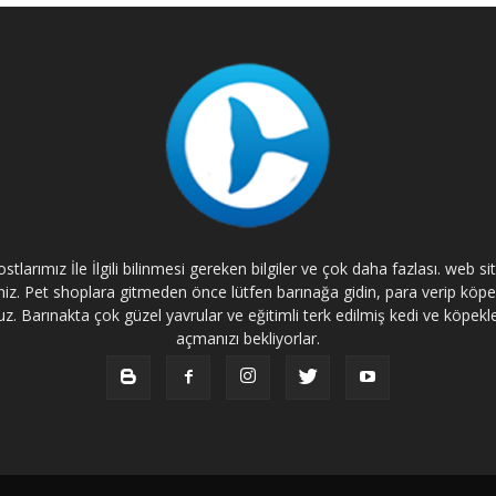
tlarımız İle İlgili bilinmesi gereken bilgiler ve çok daha fazlası. web s
rsiniz. Pet shoplara gitmeden önce lütfen barınağa gidin, para verip kö
. Barınakta çok güzel yavrular ve eğitimli terk edilmiş kedi ve köpekle
açmanızı bekliyorlar.