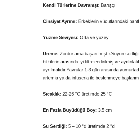
Kendi Türlerine Davranışı:
Barışçıl
Cinsiyet Ayrımı:
Erkeklerin vücutlarındaki bantla
Yüzme Seviyesi:
Orta ve yüzey
Üreme:
Zordur ama başarılmıştır.Suyun sertliği
bitkilerin arasında iyi filtrelendirilmiş ve ayd
ayrılmalıdır.Yavrular 1-3 gün arasında yumurt
artemia ya da infuseria ile beslenmeye başlanma
Sıcaklık:
22-26 °C üretimde 25 °C
En Fazla Büyüdüğü Boy:
3.5 cm
Su Sertliği:
5 – 10 °d üretimde 2 °d