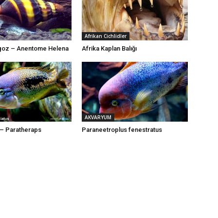
Afrikan Cichlidler
ngoz – Anentome Helena
Afrika Kaplan Balığı
AKVARYUM
d – Paratheraps
Paraneetroplus fenestratus