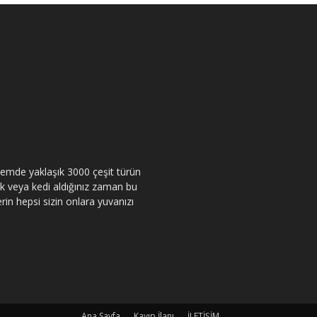
itemde yaklaşık 3000 çeşit türün
pek veya kedi aldığınız zaman bu
rin hepsi sizin onlara yuvanızı
Ana Sayfa
Kayıp İlanı
İLETİŞİM