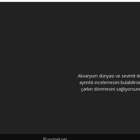
Akvaryum dünyası ve sevimli dos
ayrıntılı incelemesini bulabili
çarkın dönmesini sağlıyorsunuz
© surmeli.net