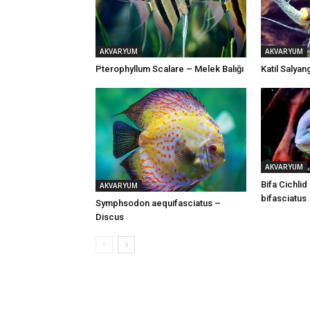
AKVARYUM
AKVARYUM
Pterophyllum Scalare – Melek Balığı
Katil Salya
AKVARYUM
Bifa Cichli
AKVARYUM
bifasciatus
Symphsodon aequifasciatus –
Discus