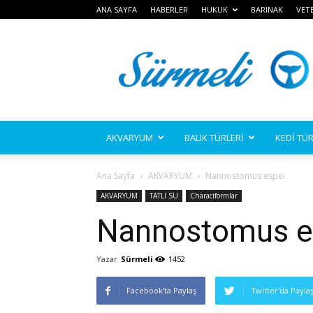
ANA SAYFA
HABERLER
HUKUK
BARINAK
VET
Sürmeli
AKVARYUM
BALIK TÜRLERİ
KEDİ TÜR
Ana Sayfa
AKVARYUM
Nannostomus espei
AKVARYUM
TATLI SU
Characiformlar
Nannostomus e
Yazar
Sürmeli
1452
Facebook'ta Paylaş
Twitter'da Payla