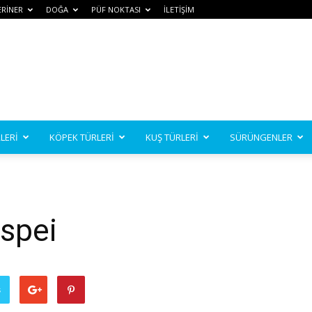
ERİNER
DOĞA
PÜF NOKTASI
İLETİŞİM
LERİ
KÖPEK TÜRLERİ
KUŞ TÜRLERİ
SÜRÜNGENLER
spei
ş