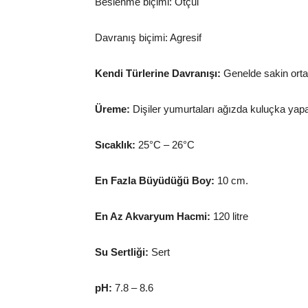
Beslenme biçimi: Otçul
Davranış biçimi: Agresif
Kendi Türlerine Davranışı:
Genelde sakin orta
Üreme:
Dişiler yumurtaları ağızda kuluçka yapa
Sıcaklık:
25°C – 26°C
En Fazla Büyüdüğü Boy:
10 cm.
En Az Akvaryum Hacmi:
120 litre
Su Sertliği:
Sert
pH:
7.8 – 8.6