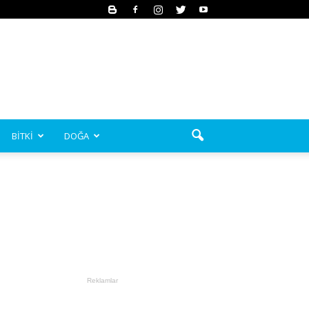
BİTKİ
DOĞA
Reklamlar