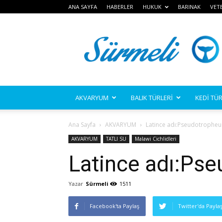
ANA SAYFA
HABERLER
HUKUK
BARINAK
VET
Sürmeli
AKVARYUM
BALIK TÜRLERİ
KEDİ TÜR
Ana Sayfa
AKVARYUM
Latince adı:Pseudotrophe
AKVARYUM
TATLI SU
Malawi Cichlidleri
Latince adı:Ps
Yazar
Sürmeli
1511
Facebook'ta Paylaş
Twitter'da Payla