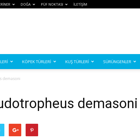
ERİNER
DOĞA
PÜF NOKTASI
İLETİŞİM
LERİ
KÖPEK TÜRLERİ
KUŞ TÜRLERİ
SÜRÜNGENLER
us demasoni
eudotropheus demasoni
ş