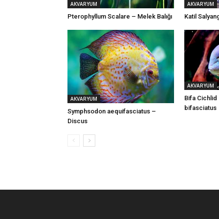
AKVARYUM
AKVARYUM
Pterophyllum Scalare – Melek Balığı
Katil Salya
AKVARYUM
Bifa Cichli
AKVARYUM
bifasciatus
Symphsodon aequifasciatus –
Discus