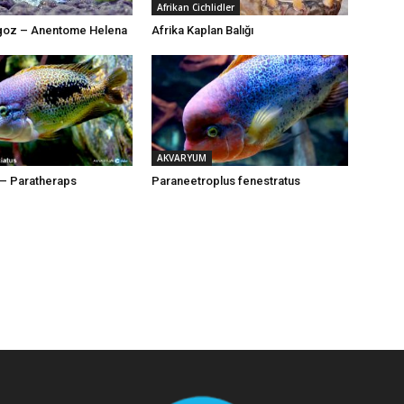
Afrikan Cichlidler
ngoz – Anentome Helena
Afrika Kaplan Balığı
AKVARYUM
d – Paratheraps
Paraneetroplus fenestratus