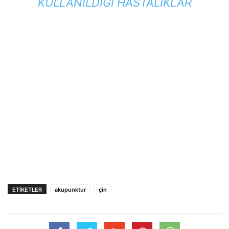
KULLANILDIĞI HASTALIKLAR
ETIKETLER
akupunktur
çin