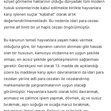
eziyet görmeme haklarının olduğu dünyadaki tüm modern
hukuk sistemlerinde kabul edilmekle birlikte hayvanlara
karşı işlenen suçlar “kabahat” olarak artık
değerlendirilmemektedir. Bu nedenle idari para cezası
yerme alt limiti bir yıl hapis cezası öngörülmüştür.
Bu kanunun temeli hayvanlara yaşam hakkı vermek
olduğuna göre, bir hayvanın canının alınması gibi hassas
olan bir hususun, kamuoyu vicdanına en uygun şekilde
olması, en acısız şekilde gerçekleşmesinin sağlanması
gerekir. Gerekçesi net olarak 13. madde de açıklandığı
üzere bu maddeye karşı aykırı davrananların da idari para
cezaları yerine adli para cezaları ile cezalandırılıp
mahkemelerde yargılanmalarının uygun olacağı
görülmüştür. Hayvanlara kasıtlı olarak kötü davranmak,
acımasız ve zalimce işlem yapmak, dövmek, aç ve susuz
bırakmak, aşırı soğuğa ve sıcağa maruz bırakmak,
bakımlarını ihmal etmek, fiziksel ve psikolojik acı