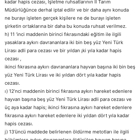
kadar hapis cezası, İşletme ruhsatlarının II Tarım
Müdürlüğünce derhal iptal edilir ve bir daha aynı konuda
ne burayı işleten gerçek kişilere ne de burayı işleten
şirketin ortaklarına bir daha bu konuda ruhsat verilmez.
h) 11 ‘inci maddenin birinci fıkrasındaki eğitim ile ilgili
yasaklara aykırı davrananlara iki bin beş yüz Yeni Türk
Lirası adli para cezası ve bir yıldan ¡ki yıla kadar hapis
cezası ,
ikinci fıkrasına aykırı davrananlara hayvan başına iki bin beş
yüz Yeni Türk Lirası ve iki yıldan dört yıla kadar hapis
cezası.
ı) 12’nci maddenin birinci fıkrasına aykırı hareket edenlere
hayvan başına beş yüz Yeni Türk Lirası adli para cezası ve
üç aya kadar hapis; ikinci fıkrasına aykırı hareket edenlere
fıkrasına aykırı hareket edenlere iki yıldan dört yıla kadar
hapis cezası.
j) 13’üncü maddede belirlenen öldürme metotları ile ilgili
hükümlere aykırı davrananlara öldürülen hayvan başına