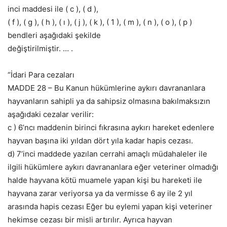
inci maddesi ile ( c ), ( d ),
( f ), ( g ), ( h ), ( ı ), ( j ), ( k ), ( 1 ), ( m ), ( n ), ( o ), ( p )
bendleri aşağıdaki şekilde
değiştirilmiştir. … .
“İdari Para cezaları
MADDE 28 – Bu Kanun hükümlerine aykırı davrananlara
hayvanların sahipli ya da sahipsiz olmasına bakılmaksızın
aşağıdaki cezalar verilir:
c ) 6’ncı maddenin birinci fıkrasına aykırı hareket edenlere
hayvan başına iki yıldan dört yıla kadar hapis cezası.
d) 7’inci maddede yazılan cerrahi amaçlı müdahaleler ile
ilgili hükümlere aykırı davrananlara eğer veteriner olmadığı
halde hayvana kötü muamele yapan kişi bu hareketi ile
hayvana zarar veriyorsa ya da vermisse 6 ay ile 2 yıl
arasında hapis cezası Eğer bu eylemi yapan kişi veteriner
hekimse cezası bir misli artırılır. Ayrıca hayvan