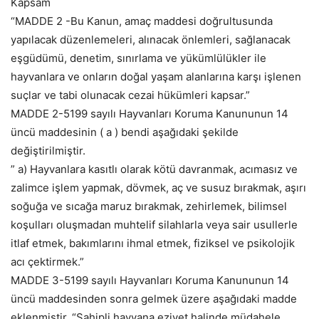
Kapsam
“MADDE 2 -Bu Kanun, amaç maddesi doğrultusunda
yapılacak düzenlemeleri, alınacak önlemleri, sağlanacak
eşgüdümü, denetim, sınırlama ve yükümlülükler ile
hayvanlara ve onların doğal yaşam alanlarına karşı işlenen
suçlar ve tabi olunacak cezai hükümleri kapsar.”
MADDE 2-5199 sayılı Hayvanları Koruma Kanununun 14
üncü maddesinin ( a ) bendi aşağıdaki şekilde
değiştirilmiştir.
” a) Hayvanlara kasıtlı olarak kötü davranmak, acımasız ve
zalimce işlem yapmak, dövmek, aç ve susuz bırakmak, aşırı
soğuğa ve sıcağa maruz bırakmak, zehirlemek, bilimsel
koşulları oluşmadan muhtelif silahlarla veya sair usullerle
itlaf etmek, bakımlarını ihmal etmek, fiziksel ve psikolojik
acı çektirmek.”
MADDE 3-5199 sayılı Hayvanları Koruma Kanununun 14
üncü maddesinden sonra gelmek üzere aşağıdaki madde
eklenmiştir. “Sahipli hayvana eziyet halinde müdahele