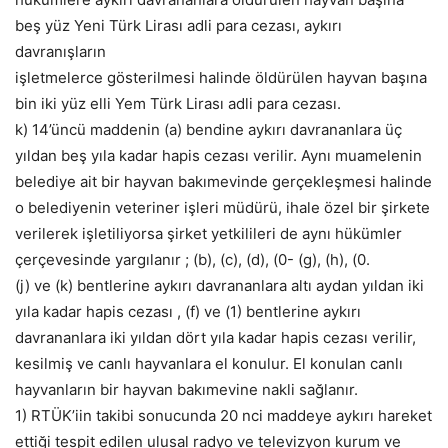
beş yüz Yeni Türk Lirası adli para cezası, aykırı
davranışların
işletmelerce gösterilmesi halinde öldürülen hayvan başına
bin iki yüz elli Yem Türk Lirası adli para cezası.
k) 14’üncü maddenin (a) bendine aykırı davrananlara üç
yıldan beş yıla kadar hapis cezası verilir. Aynı muamelenin
belediye ait bir hayvan bakımevinde gerçekleşmesi halinde
o belediyenin veteriner işleri müdürü, ihale özel bir şirkete
verilerek işletiliyorsa şirket yetkilileri de aynı hükümler
çerçevesinde yargılanır ; (b), (c), (d), (0- (g), (h), (0.
(j) ve (k) bentlerine aykırı davrananlara altı aydan yıldan iki
yıla kadar hapis cezası , (f) ve (1) bentlerine aykırı
davrananlara iki yıldan dört yıla kadar hapis cezası verilir,
kesilmiş ve canlı hayvanlara el konulur. El konulan canlı
hayvanların bir hayvan bakımevine nakli sağlanır.
1) RTÜK’iin takibi sonucunda 20 nci maddeye aykırı hareket
ettiği tespit edilen ulusal radyo ve televizyon kurum ve