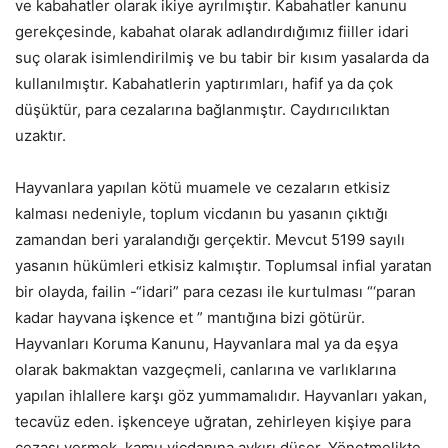
ve kabahatler olarak ikiye ayrılmıştır. Kabahatler kanunu
gerekçesinde, kabahat olarak adlandırdığımız fiiller idari
suç olarak isimlendirilmiş ve bu tabir bir kısım yasalarda da
kullanılmıştır. Kabahatlerin yaptırımları, hafif ya da çok
düşüktür, para cezalarına bağlanmıştır. Caydırıcılıktan
uzaktır.
Hayvanlara yapılan kötü muamele ve cezaların etkisiz
kalması nedeniyle, toplum vicdanın bu yasanın çıktığı
zamandan beri yaralandığı gerçektir. Mevcut 5199 sayılı
yasanın hükümleri etkisiz kalmıştır. Toplumsal infial yaratan
bir olayda, failin -“idari” para cezası ile kurtulması “‘paran
kadar hayvana işkence et ” mantığına bizi götürür.
Hayvanları Koruma Kanunu, Hayvanlara mal ya da eşya
olarak bakmaktan vazgeçmeli, canlarına ve varlıklarına
yapılan ihlallere karşı göz yummamalıdır. Hayvanları yakan,
tecavüz eden. işkenceye uğratan, zehirleyen kişiye para
cezası vermek, kamu vicdanına aykırı düşer. Yönetmelikte