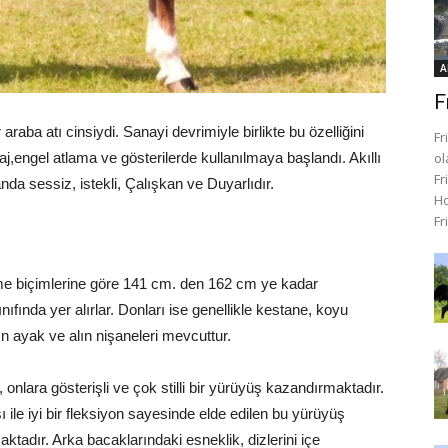
A
F
araba atı cinsiydi. Sanayi devrimiyle birlikte bu özelliğini
Fr
saj,engel atlama ve gösterilerde kullanılmaya başlandı. Akıllı
ol
Fr
anda sessiz, istekli, Çalışkan ve Duyarlıdır.
Ho
Fr
ilme biçimlerine göre 141 cm. den 162 cm ye kadar
ıfında yer alırlar. Donları ise genellikle kestane, koyu
ın ayak ve alın nişaneleri mevcuttur.
 onlara gösterişli ve çok stilli bir yürüyüş kazandırmaktadır.
 ile iyi bir fleksiyon sayesinde elde edilen bu yürüyüş
aktadır. Arka bacaklarındaki esneklik, dizlerini içe