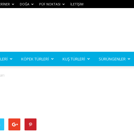
ERİNER
DOĞA
PÜF NOKTASI
İLETİŞİM
LERİ
KÖPEK TÜRLERİ
KUŞ TÜRLERİ
SÜRÜNGENLER
arı
ş