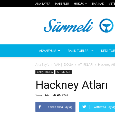
ANA SAYFA
HABERLER
HUKUK
BARINAK
VET
Sürmeli
AKVARYUM
BALIK TÜRLERİ
KEDİ TÜR
Ana Sayfa
VAHŞİ DOĞA
AT IRKLARI
Hackney Atl
VAHŞİ DOĞA
AT IRKLARI
Hackney Atları
Yazar
Sürmeli
2247
Facebook'ta Paylaş
Twitter'da Payla