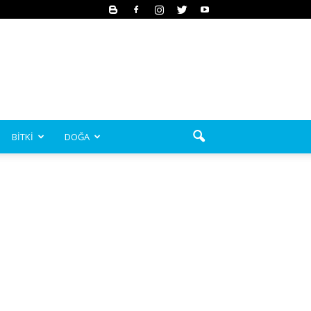
BİTKİ
DOĞA