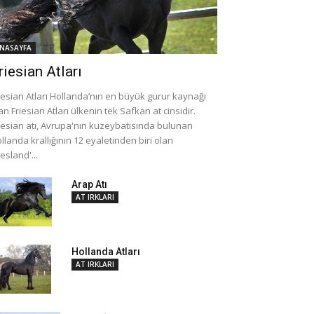
NASAYFA
riesian Atları
iesian Atları Hollanda’nın en büyük gurur kaynağı
an Friesian Atları ülkenin tek Safkan at cinsidir.
iesian atı, Avrupa'nın kuzeybatısında bulunan
llanda krallığının 12 eyaletinden biri olan
iesland'...
Arap Atı
AT IRKLARI
Hollanda Atları
AT IRKLARI