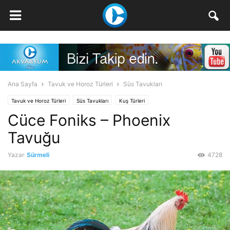
Ana Sayfa
Tavuk ve Horoz Türleri
Süs Tavukları
Tavuk ve Horoz Türleri
Süs Tavukları
Kuş Türleri
Cüce Foniks – Phoenix
Tavuğu
Yazar
Sürmeli
4728