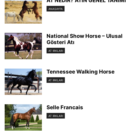
AT NEDİR? ATIN GENEL TANIMI
ANASAYFA
National Show Horse – Ulusal
Gösteri Atı
AT IRKLARI
Tennessee Walking Horse
AT IRKLARI
Selle Francais
AT IRKLARI