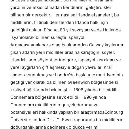
yardımı ve etkisi olmadan kendilerini geliştirdikleri
bilinen bir gerçektir. Her nasılsa İrlanda efsaneleri, bu
midillilerin, fırtınalı denizlerden İrlanda halkı için
geldiğini anlatır. Efsane, 80 yıl savaşları ya da Hollanda
İsyanıolarak bilinen süreçte İspanyol
Armadasınınalabora olan batıklarından Galway kıyılarına
çıkan atların yerli midilliler arasına karıştığını söyler.
İrlandalı’ların söylentilerine göre, İspanyol kısrakları ve
yerel aygırların çiftleşmesiyle doğan yavrular, Kral
James’e sunulmuş ve Londra’da başlangıç meridyeninin
geçtiği yer olarak da bilinen Greenwich bölgesinde ki
kraliyet ağırlarında bakılmıştır. 1606 yılında bir midilli
Connemara bölgesine sevk edildi. 1990 yılında
Connemara midillilerinin gerçek durumu ve
potansiyelleri hakkında yapılan bir araştırmadaEdinburg
Üniversitesinden Dr. J.C. Ewartraporunda bu midillilerin
doğurganlıklarına değinerek oldukça verimli