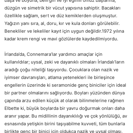
başa ve boyuna, belirgin ve iyi eğimli omuz başlarına,
düzgün ve simetrik bir vücut yapısına sahiptir. Bacakları
özellikle sağlam, sert ve düz kemiklerden oluşmuştur.
Yağızın yanı sıra, al, doru, kır ve kula donları görülebilir.
Benekliler ve lekeliler kayıt için uygun değildir.1972 yılına
kadar krem rengi ve mavi gözlülerde kaydedilmiyordu.
İrlanda’da, Connemara’lar yardımcı amaçlar için
kullanıldılar; uysal, zeki ve dayanıklı olmaları İrlandalı’ların
aradığı çoğu niteliği taşıyordu. Çocuklara olan nazik ve
iyimser davranışları, atlama yetenekleri ile birleşince
engellerin üzerinde ki seramonide genç biniciler için ideal
bir partner olmalarını sağlıyordu. Boyları yüzünden dünya
çapında arzu edilen küçük at olarak bilinmelerine rağmen
Elbette ki, büyük boylarda bir yavru doğurmak onları daha
aranır yapar. Bu midillinin dayanıklılığı ve çok yönlülüğü, av
esnasında yetişkin birini taşıyabilme kuvveti, tüm bunlarla
birlikte genç bir binici için oldukça nazik ve uysal olması,