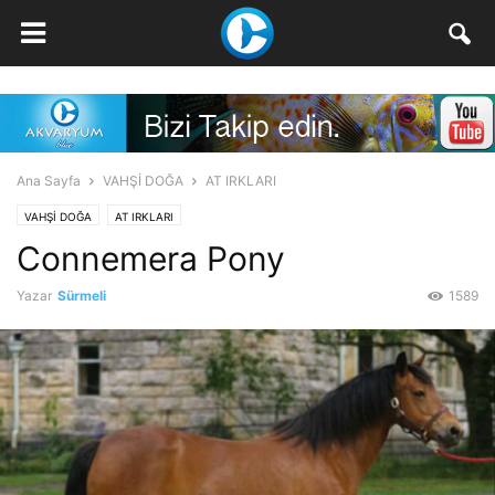
Ana Sayfa
VAHŞİ DOĞA
AT IRKLARI
VAHŞİ DOĞA
AT IRKLARI
Connemera Pony
Yazar
Sürmeli
1589