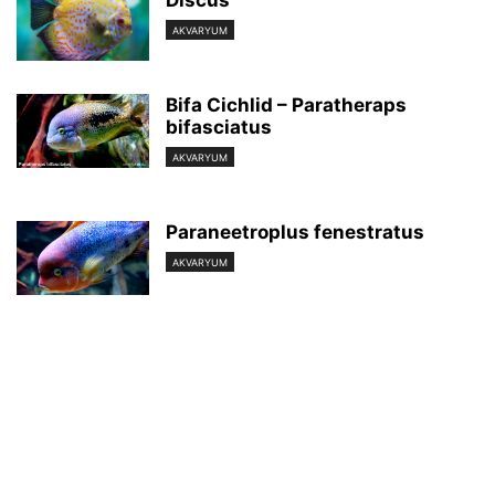
AKVARYUM
Bifa Cichlid – Paratheraps
bifasciatus
AKVARYUM
Paraneetroplus fenestratus
AKVARYUM