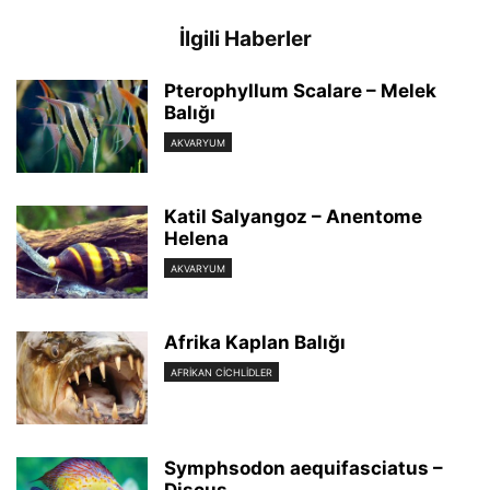
İlgili Haberler
Pterophyllum Scalare – Melek
Balığı
AKVARYUM
Katil Salyangoz – Anentome
Helena
AKVARYUM
Afrika Kaplan Balığı
AFRIKAN CICHLIDLER
Symphsodon aequifasciatus –
Discus