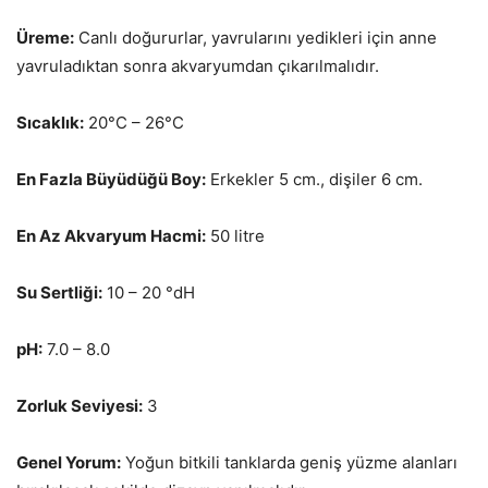
Üreme:
Canlı doğururlar, yavrularını yedikleri için anne
yavruladıktan sonra akvaryumdan çıkarılmalıdır.
Sıcaklık:
20°C – 26°C
En Fazla Büyüdüğü Boy:
Erkekler 5 cm., dişiler 6 cm.
En Az Akvaryum Hacmi:
50 litre
Su Sertliği:
10 – 20 °dH
pH:
7.0 – 8.0
Zorluk Seviyesi:
3
Genel Yorum:
Yoğun bitkili tanklarda geniş yüzme alanları