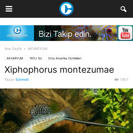
Ana Sayfa
AKVARYUM
AKVARYUM
TATLI SU
Orta Amerika Cichlidleri
Xiphophorus montezumae
Yazar
Sürmeli
1407