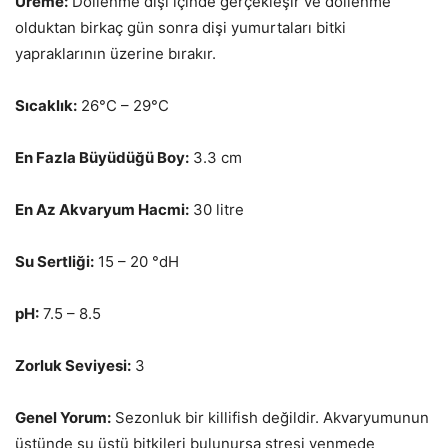
Üreme:
Döllenme dişi içinde gerçekleşir ve döllenme
olduktan birkaç gün sonra dişi yumurtaları bitki
yapraklarının üzerine bırakır.
Sıcaklık:
26°C – 29°C
En Fazla Büyüdüğü Boy:
3.3 cm
En Az Akvaryum Hacmi:
30 litre
Su Sertliği:
15 – 20 °dH
pH:
7.5 – 8.5
Zorluk Seviyesi:
3
Genel Yorum:
Sezonluk bir killifish değildir. Akvaryumunun
üstünde su üstü bitkileri bulunursa stresi yenmede