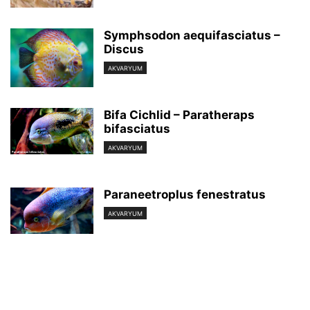
Symphsodon aequifasciatus –
Discus
AKVARYUM
Bifa Cichlid – Paratheraps
bifasciatus
AKVARYUM
Paraneetroplus fenestratus
AKVARYUM