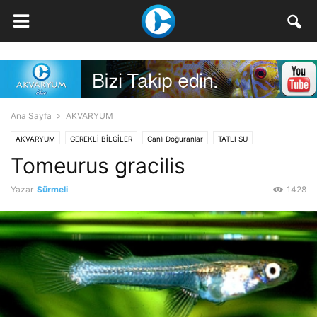
Ana Sayfa
AKVARYUM
AKVARYUM
GEREKLİ BİLGİLER
Canlı Doğuranlar
TATLI SU
Tomeurus gracilis
Yazar
Sürmeli
1428