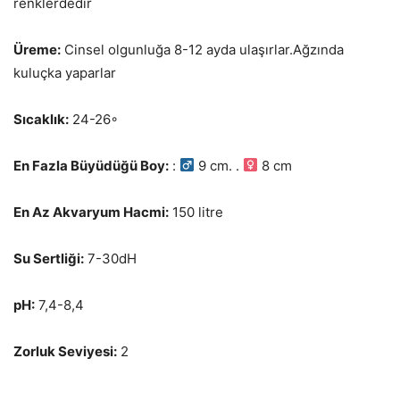
renklerdedir
Üreme:
Cinsel olgunluğa 8-12 ayda ulaşırlar.Ağzında
kuluçka yaparlar
Sıcaklık:
24-26◦
En Fazla Büyüdüğü Boy:
:
9 cm. .
8 cm
En Az Akvaryum Hacmi:
150 litre
Su Sertliği:
7-30dH
pH:
7,4-8,4
Zorluk Seviyesi:
2