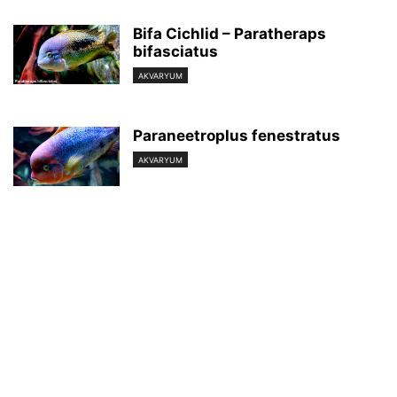
Bifa Cichlid – Paratheraps
bifasciatus
AKVARYUM
Paraneetroplus fenestratus
AKVARYUM