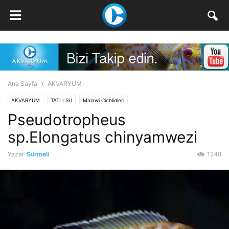
Ana Sayfa
AKVARYUM
AKVARYUM
TATLI SU
Malawi Cichlidleri
Pseudotropheus
sp.Elongatus chinyamwezi
Yazar
Sürmeli
1248