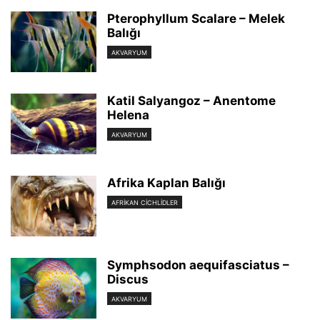
Pterophyllum Scalare – Melek
Balığı
AKVARYUM
Katil Salyangoz – Anentome
Helena
AKVARYUM
Afrika Kaplan Balığı
AFRIKAN CICHLIDLER
Symphsodon aequifasciatus –
Discus
AKVARYUM