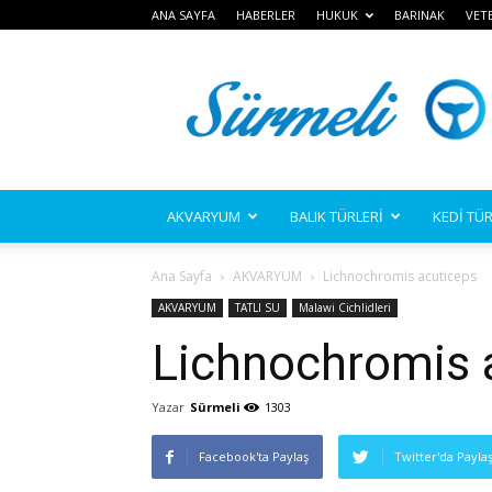
ANA SAYFA
HABERLER
HUKUK
BARINAK
VET
Sürmeli
AKVARYUM
BALIK TÜRLERİ
KEDİ TÜR
Ana Sayfa
AKVARYUM
Lichnochromis acuticeps
AKVARYUM
TATLI SU
Malawi Cichlidleri
Lichnochromis 
Yazar
Sürmeli
1303
Facebook'ta Paylaş
Twitter'da Payla