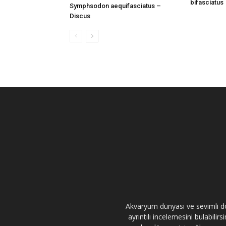
bifasciatus
Symphsodon aequifasciatus –
Discus
Akvaryum dünyası ve sevimli dos
ayrıntılı incelemesini bulabili