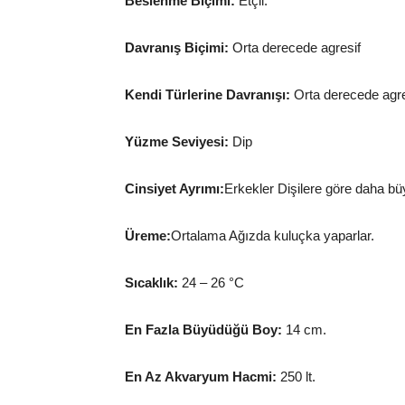
Beslenme Biçimi:
Etçil.
Davranış Biçimi:
Orta derecede agresif
Kendi Türlerine Davranışı:
Orta derecede agre
Yüzme Seviyesi:
Dip
Cinsiyet Ayrımı:
Erkekler Dişilere göre daha bü
Üreme:
Ortalama Ağızda kuluçka yaparlar.
Sıcaklık:
24 – 26 °C
En Fazla Büyüdüğü Boy:
14 cm.
En Az Akvaryum Hacmi:
250 lt.