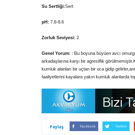
Su Sertliği:
Sert
pH:
7.8-8.6
Zorluk Seviyesi:
2
Genel Yorum:
: Bu boyuna büyüen avcı omurga
arkadaşlarına karşı bir agresiflik görülmemişti
kumluk alanları bir uçtan bir uca gidip gelirler,
faaliyetlerini kayalara yakın kumluk alanlarda top
Paylaş
Facebook
Twitter