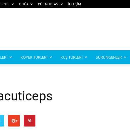
ERİNER
DOĞA
PÜF NOKTASI
İLETİŞİM
LERİ
KÖPEK TÜRLERİ
KUŞ TÜRLERİ
SÜRÜNGENLER
acuticeps
ş