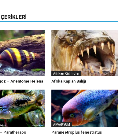
İÇERIKLERI
Afrikan Cichlidler
ngoz – Anentome Helena
Afrika Kaplan Balığı
AKVARYUM
d – Paratheraps
Paraneetroplus fenestratus