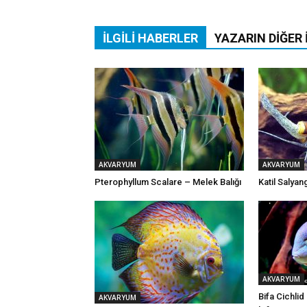
İLGILI HABERLER
YAZARIN DIĞER 
AKVARYUM
AKVARYUM
Pterophyllum Scalare – Melek Balığı
Katil Salya
AKVARYUM
Bifa Cichli
AKVARYUM