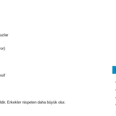
uzlar
or)
sif
ldir. Erkekler nispeten daha büyük olur.