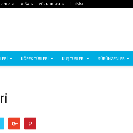
ERİNER
DOĞA
PÜF NOKTASI
İLETİŞİM
LERİ
KÖPEK TÜRLERİ
KUŞ TÜRLERİ
SÜRÜNGENLER
ri
ş