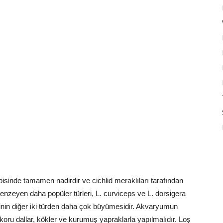
sinde tamamen nadirdir ve cichlid meraklıları tarafından
enzeyen daha popüler türleri, L. curviceps ve L. dorsigera
erinin diğer iki türden daha çok büyümesidir. Akvaryumun
oru dallar, kökler ve kurumuş yapraklarla yapılmalıdır. Loş