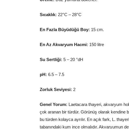
Sıcaklık:
22°C – 28°C
En Fazla Büyüdüğü Boy:
15 cm.
En Az Akvaryum Hacmi:
150 litre
Su Sertliği:
5 – 20 °dH
pH:
6.5 – 7.5
Zorluk Seviyesi:
2
Genel Yorum:
Laetacara thayeri, akvaryum hobi
çok aranan bir türdür. Görünüş olarak kendine b
bu türden kolayca ayrılır. En açık fark, L. thay
tabanındaki kum ince olmalıdır. Akvaryumun dek