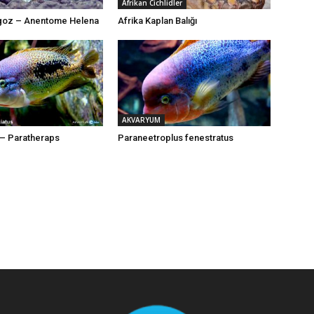
Afrikan Cichlidler
ngoz – Anentome Helena
Afrika Kaplan Balığı
AKVARYUM
d – Paratheraps
Paraneetroplus fenestratus