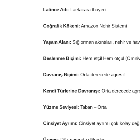
Latince Adı:
Laetacara thayeri
Coğrafik Kökeni:
Amazon Nehir Sistemi
Yaşam Alanı:
Sığ orman akıntıları, nehir ve hav
Beslenme Biçimi:
Hem etçil Hem otçul (Omniv
Davranış Biçimi:
Orta derecede agresif
Kendi Türlerine Davranışı:
Orta derecede agre
Yüzme Seviyesi:
Taban – Orta
Cinsiyet Ayrımı:
Cinsiyet ayrımı çok kolay deği
Üreme:
Düz yumurta dökerler.