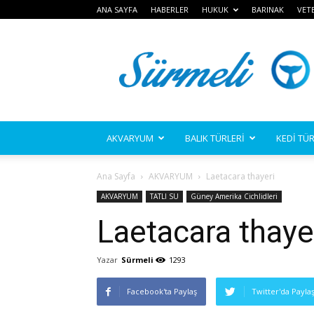
ANA SAYFA
HABERLER
HUKUK
BARINAK
VET
Sürmeli
AKVARYUM
BALIK TÜRLERİ
KEDİ TÜR
Ana Sayfa
AKVARYUM
Laetacara thayeri
AKVARYUM
TATLI SU
Güney Amerika Cichlidleri
Laetacara thaye
Yazar
Sürmeli
1293
Facebook'ta Paylaş
Twitter'da Payla