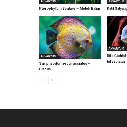
AKVARYUM
AKVARYUM
Pterophyllum Scalare – Melek Balığı
Katil Salya
AKVARYUM
Bifa Cichli
AKVARYUM
bifasciatus
Symphsodon aequifasciatus –
Discus