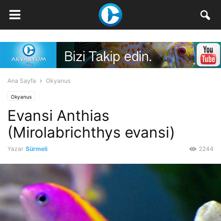
Ana Sayfa
Okyanus
Okyanus
Evansi Anthias
(Mirolabrichthys evansi)
Yazar
Sürmeli
2244