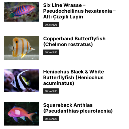
Six Line Wrasse –
Pseudocheilinus hexataenia –
Altı Çizgili Lapin
OKYANUS
Copperband Butterflyfish
(Chelmon rostratus)
OKYANUS
Heniochus Black & White
Butterflyfish (Heniochus
acuminatus)
OKYANUS
Squareback Anthias
(Pseudanthias pleurotaenia)
OKYANUS