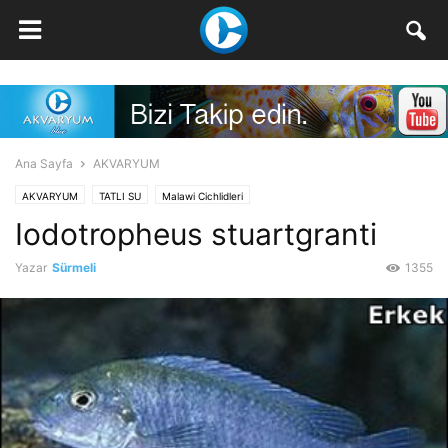
Ana Sayfa
AKVARYUM
AKVARYUM
TATLI SU
Malawi Cichlidleri
Iodotropheus stuartgranti
Yazar
Sürmeli
1355