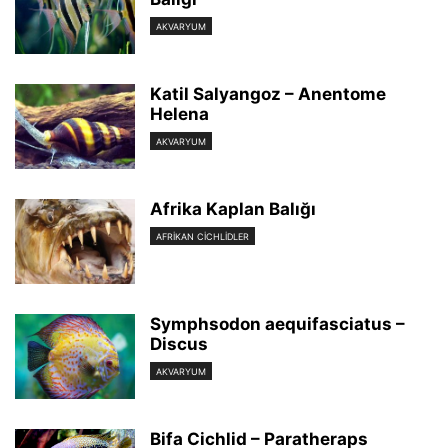
AKVARYUM
Katil Salyangoz – Anentome
Helena
AKVARYUM
Afrika Kaplan Balığı
AFRIKAN CICHLIDLER
Symphsodon aequifasciatus –
Discus
AKVARYUM
Bifa Cichlid – Paratheraps