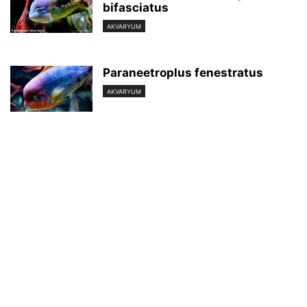
bifasciatus
AKVARYUM
Paraneetroplus fenestratus
AKVARYUM