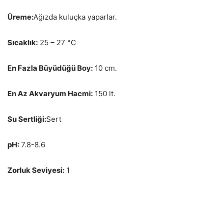
Üreme:
Ağızda kuluçka yaparlar.
Sıcaklık:
25 – 27 °C
En Fazla Büyüdüğü Boy:
10 cm.
En Az Akvaryum Hacmi:
150 lt.
Su Sertliği:
Sert
pH:
7.8-8.6
Zorluk Seviyesi:
1