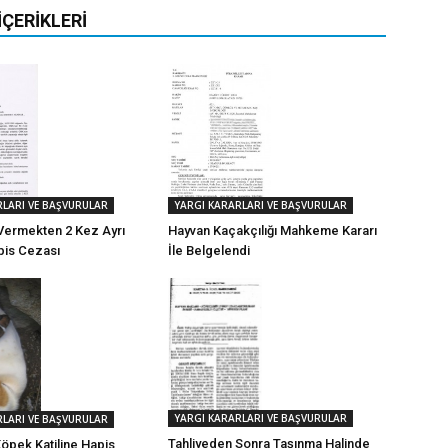
İÇERIKLERI
RLARI VE BAŞVURULAR
YARGI KARARLARI VE BAŞVURULAR
Vermekten 2 Kez Ayrı
Hayvan Kaçakçılığı Mahkeme Kararı
apis Cezası
İle Belgelendi
YARGI KARARLARI VE BAŞVURULAR
RLARI VE BAŞVURULAR
Tahliyeden Sonra Taşınma Halinde
öpek Katiline Hapis,