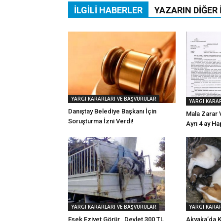
İLGILI HABERLER
YAZARIN DIĞER 
YARGI KARARLARI VE BAŞVURULAR
YARGI KARA
Danıştay Belediye Başkanı İçin
Mala Zarar 
Soruşturma İzni Verdi!
Ayrı 4 ay H
YARGI KARA
YARGI KARARLARI VE BAŞVURULAR
Akyaka’da K
Eşek Eziyet Görür , Devlet 300 TL