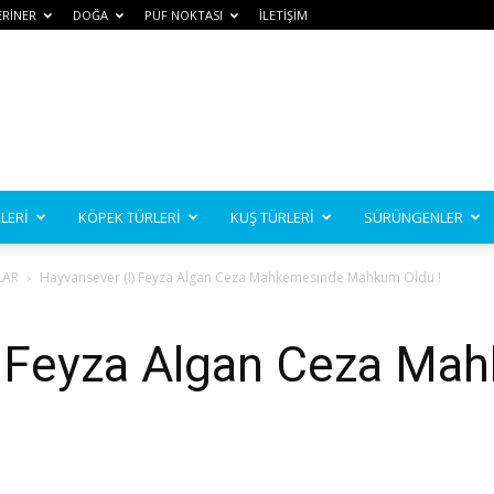
ERİNER
DOĞA
PÜF NOKTASI
İLETİŞİM
LERİ
KÖPEK TÜRLERİ
KUŞ TÜRLERİ
SÜRÜNGENLER
LAR
Hayvansever (!) Feyza Algan Ceza Mahkemesinde Mahkum Oldu !
) Feyza Algan Ceza Ma