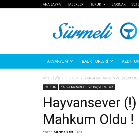
ANA SAYFA
HABERLER
HUKUK
BARINAK
VET
Sürmeli
AKVARYUM
BALIK TÜRLERİ
KEDİ TÜR
Ana Sayfa
HUKUK
YARGI KARARLARI VE BAŞVURU
HUKUK
YARGI KARARLARI VE BAŞVURULAR
Hayvansever (!
Mahkum Oldu !
Yazar
Sürmeli
1463