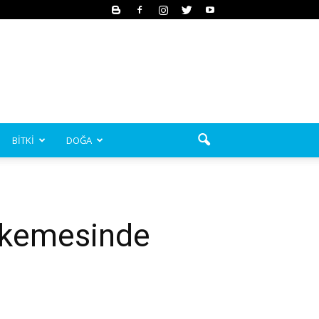
BİTKİ
DOĞA
hkemesinde