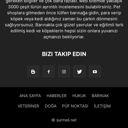
gereken bilgiler ve çok daha fazlası. web sitemde yaklaşık
3000 çeşit türün ayrıntılı incelemesini bulabilirsiniz. Pet
shoplara gitmeden önce lütfen barınağa gidin, para verip
köpek veya kedi aldığınız zaman bu çarkın dönmesini
sağlıyorsunuz. Barınakta çok güzel yavrular ve eğitimli terk
edilmiş kedi ve köpeklerin hepsi sizin onlara yuvanızı
açmanızı bekliyorlar.
BIZI TAKIP EDIN
ANA SAYFA
HABERLER
HUKUK
BARINAK
VETERİNER
DOĞA
PÜF NOKTASI
İLETİŞİM
© surmeli.net