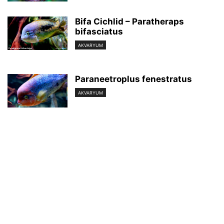
Bifa Cichlid – Paratheraps
bifasciatus
AKVARYUM
Paraneetroplus fenestratus
AKVARYUM