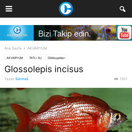
Ana Sayfa
AKVARYUM
AKVARYUM
TATLI SU
Gökkuşakları
Glossolepis incisus
Yazar
Sürmeli
1501