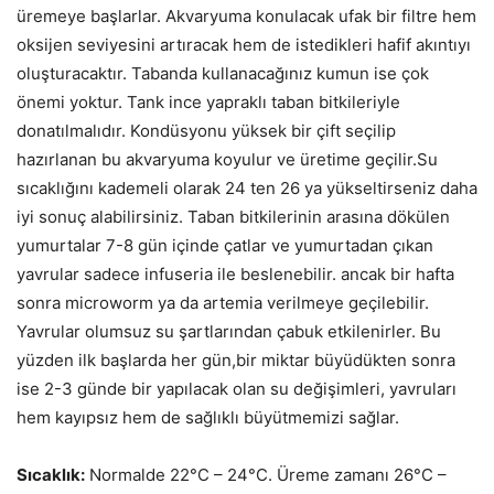
üremeye başlarlar. Akvaryuma konulacak ufak bir filtre hem
oksijen seviyesini artıracak hem de istedikleri hafif akıntıyı
oluşturacaktır. Tabanda kullanacağınız kumun ise çok
önemi yoktur. Tank ince yapraklı taban bitkileriyle
donatılmalıdır. Kondüsyonu yüksek bir çift seçilip
hazırlanan bu akvaryuma koyulur ve üretime geçilir.Su
sıcaklığını kademeli olarak 24 ten 26 ya yükseltirseniz daha
iyi sonuç alabilirsiniz. Taban bitkilerinin arasına dökülen
yumurtalar 7-8 gün içinde çatlar ve yumurtadan çıkan
yavrular sadece infuseria ile beslenebilir. ancak bir hafta
sonra microworm ya da artemia verilmeye geçilebilir.
Yavrular olumsuz su şartlarından çabuk etkilenirler. Bu
yüzden ilk başlarda her gün,bir miktar büyüdükten sonra
ise 2-3 günde bir yapılacak olan su değişimleri, yavruları
hem kayıpsız hem de sağlıklı büyütmemizi sağlar.
Sıcaklık:
Normalde 22°C – 24°C. Üreme zamanı 26°C –