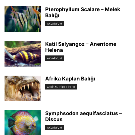
Pterophyllum Scalare – Melek
Balığı
AKVARYUM
Katil Salyangoz – Anentome
Helena
AKVARYUM
Afrika Kaplan Balığı
AFRIKAN CICHLIDLER
Symphsodon aequifasciatus –
Discus
AKVARYUM