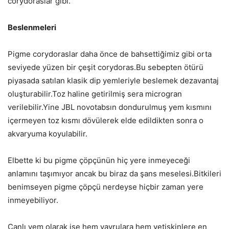
corydoraslar gibi.
Beslenmeleri
Pigme corydoraslar daha önce de bahsettiğimiz gibi orta
seviyede yüzen bir çeşit corydoras.Bu sebepten ötürü
piyasada satılan klasik dip yemleriyle beslemek dezavantaj
oluşturabilir.Toz haline getirilmiş sera microgran
verilebilir.Yine JBL novotabsın dondurulmuş yem kısmını
içermeyen toz kısmı dövülerek elde edildikten sonra o
akvaryuma koyulabilir.
Elbette ki bu pigme çöpçünün hiç yere inmeyeceği
anlamını taşımıyor ancak bu biraz da şans meselesi.Bitkileri
benimseyen pigme çöpçü nerdeyse hiçbir zaman yere
inmeyebiliyor.
Canlı yem olarak ise hem yavrulara hem yetişkinlere en