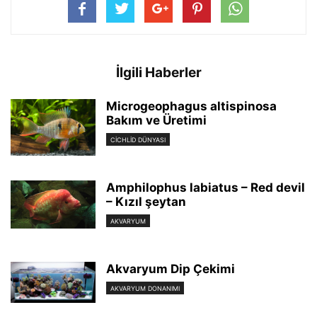
İlgili Haberler
Microgeophagus altispinosa
Bakım ve Üretimi
CICHLID DÜNYASI
Amphilophus labiatus – Red devil
– Kızıl şeytan
AKVARYUM
Akvaryum Dip Çekimi
AKVARYUM DONANIMI