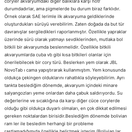
coryler akvaryumdaki diğer balıklara karşı nötr
durumdadırlar, ama pigmelerde bu durum biraz farklıdır.
Örnek olarak SAE lerimle ilk akvaryuma geldiklerinde
oluşturdukları sürüyü verebilirim. Zaten doğada da but tür
davranışlar sergiledikleri raporlanmıştır. Özellikle yapraklar
üzerinde sürü olarak yatmayı sevdiklerinden, mutlaka bol
bitkili bir akvaryumda beslenmelidir. Özellikle bitkili
akvaryumlarda cuba vb gibi kısa bitkileri olanlar için
önerilebilecek bir cory türü. Beslerken yem olarak JBL
NovoTab ı cama yapıştırarak kullanmıştım. Yem konusunda
oldukça çekingen olduklarını rahatlıkla söyleyebilirim. Ayrı
tankta beslediğim dönemde, akvaryum içindeki minare
salyangozları yeme onlardan daha çabuk saldırıyordu. Su
değerlerine ve sıcaklığına da karşı diğer cüce corylerde
olduğu gibi oldukça duyarlı olmaları, en çok dikkat edilmesi
gereken noktalardan birisidir.Beslediğim dönemde bolivian
ram ler ile besledim herhangi bir probleme
rastlamadığımıda özellikle belirtmek isterim.(Bolivian lar