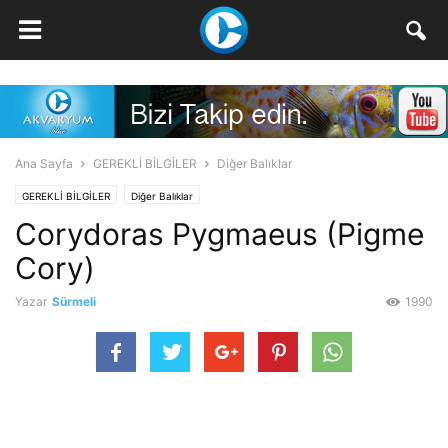
Ana Sayfa
GEREKLİ BİLGİLER
Diğer Balıklar
GEREKLİ BİLGİLER
Diğer Balıklar
Corydoras Pygmaeus (Pigme
Cory)
Yazar
Sürmeli
1990