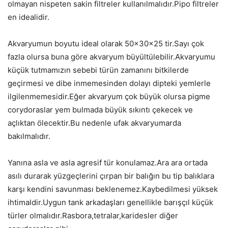
olmayan nispeten sakin filtreler kullanılmalıdır.Pipo filtreler
en idealidir.
Akvaryumun boyutu ideal olarak 50x30x25 tir.Sayı çok
fazla olursa buna göre akvaryum büyültülebilir.Akvaryumu
küçük tutmamızın sebebi türün zamanını bitkilerde
geçirmesi ve dibe inmemesinden dolayı dipteki yemlerle
ilgilenmemesidir.Eğer akvaryum çok büyük olursa pigme
corydoraslar yem bulmada büyük sıkıntı çekecek ve
açlıktan ölecektir.Bu nedenle ufak akvaryumarda
bakılmalıdır.
Yanına asla ve asla agresif tür konulamaz.Ara ara ortada
asılı durarak yüzgeçlerini çırpan bir balığın bu tip balıklara
karşı kendini savunması beklenemez.Kaybedilmesi yüksek
ihtimaldir.Uygun tank arkadaşları genellikle barışçıl küçük
türler olmalıdır.Rasbora,tetralar,karidesler diğer