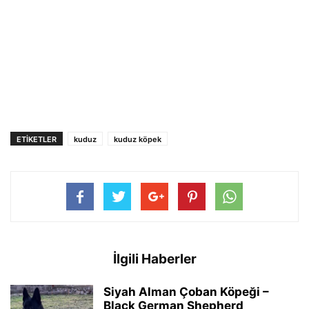
ETIKETLER
kuduz
kuduz köpek
İlgili Haberler
Siyah Alman Çoban Köpeği –
Black German Shepherd