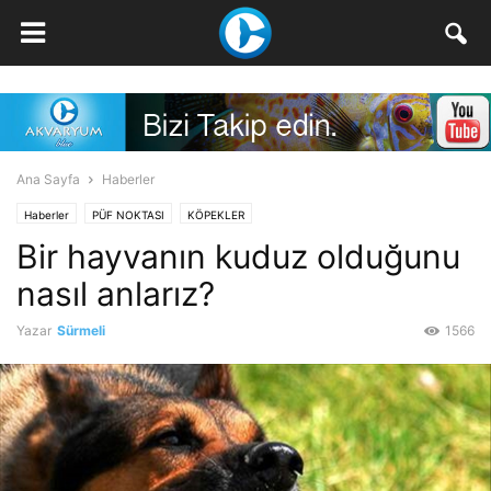
Ana Sayfa
Haberler
Haberler
PÜF NOKTASI
KÖPEKLER
Bir hayvanın kuduz olduğunu
nasıl anlarız?
Yazar
Sürmeli
1566