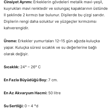
Cinsiyet Ayrımı:
Erkeklerin gövdeleri metalik mavi-yeşil,
kuyrukları mavi renktedir ve solungaç kapaklarının üstünde
II şeklinde 2 kırmızı bar bulunur. Dişilerde bu çizgi sarıdır.
Dişilerin rengi daha soluktur ve yüzgeçler kırmızımsı
kahverengidir.
Üreme:
Erkekler yumurtaları 12–15 gün ağızda kuluçka
yapar. Kuluçka süresi sıcaklık ve su değerlerine bağlı
olarak değişir.
Sıcaklık:
24° – 26° C
En Fazla Büyüdüğü Boy:
7 cm.
En Az Akvaryum Hacmi:
50 litre
Su Sertliği:
0 – 4 °d