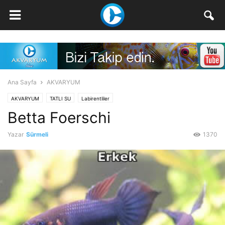
Ana Sayfa
AKVARYUM
AKVARYUM
TATLI SU
Labirentliler
Betta Foerschi
Yazar
Sürmeli
1370