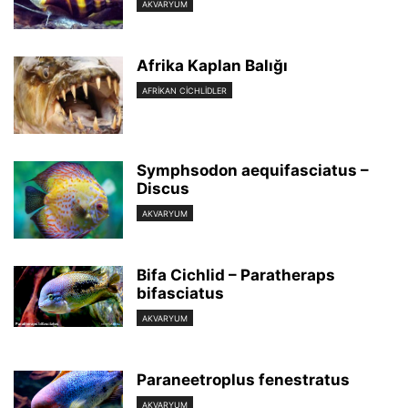
AKVARYUM
Afrika Kaplan Balığı
AFRIKAN CICHLIDLER
Symphsodon aequifasciatus –
Discus
AKVARYUM
Bifa Cichlid – Paratheraps
bifasciatus
AKVARYUM
Paraneetroplus fenestratus
AKVARYUM