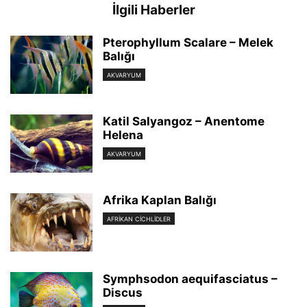
İlgili Haberler
Pterophyllum Scalare – Melek
Balığı
AKVARYUM
Katil Salyangoz – Anentome
Helena
AKVARYUM
Afrika Kaplan Balığı
AFRIKAN CICHLIDLER
Symphsodon aequifasciatus –
Discus