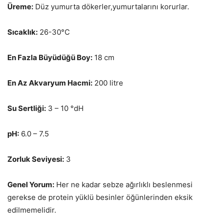
Üreme:
Düz yumurta dökerler,yumurtalarını korurlar.
Sıcaklık:
26-30°C
En Fazla Büyüdüğü Boy:
18 cm
En Az Akvaryum Hacmi:
200 litre
Su Sertliği:
3 – 10 °dH
pH:
6.0 – 7.5
Zorluk Seviyesi:
3
Genel Yorum:
Her ne kadar sebze ağırlıklı beslenmesi
gerekse de protein yüklü besinler öğünlerinden eksik
edilmemelidir.