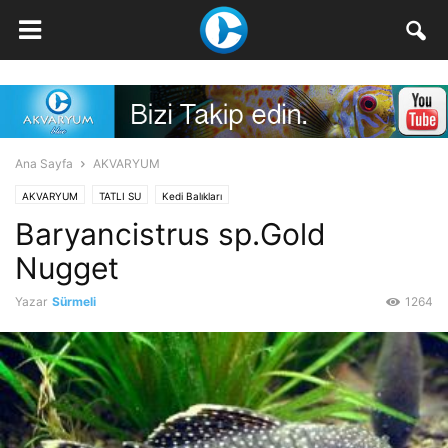
Ana Sayfa
AKVARYUM
AKVARYUM
TATLI SU
Kedi Balıkları
Baryancistrus sp.Gold
Nugget
Yazar
Sürmeli
1264