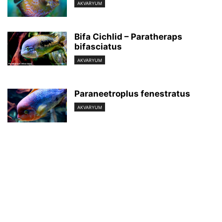
AKVARYUM
Bifa Cichlid – Paratheraps
bifasciatus
AKVARYUM
Paraneetroplus fenestratus
AKVARYUM