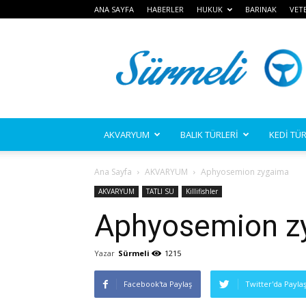
ANA SAYFA
HABERLER
HUKUK
BARINAK
VET
Sürmeli
AKVARYUM
BALIK TÜRLERİ
KEDİ TÜR
Ana Sayfa
AKVARYUM
Aphyosemion zygaima
AKVARYUM
TATLI SU
Killifishler
Aphyosemion z
Yazar
Sürmeli
1215
Facebook'ta Paylaş
Twitter'da Payla