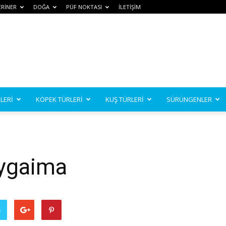
ERİNER
DOĞA
PÜF NOKTASI
İLETİŞİM
LERİ
KÖPEK TÜRLERİ
KUŞ TÜRLERİ
SÜRÜNGENLER
ygaima
ş