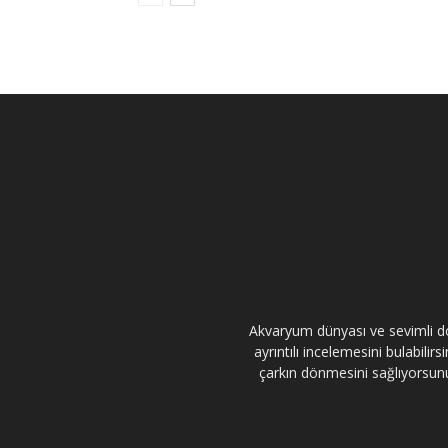
Akvaryum dünyası ve sevimli dos
ayrıntılı incelemesini bulabili
çarkın dönmesini sağlıyorsunuz