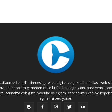
tlarımız İle İlgili bilinmesi gereken bilgiler ve çok daha fazlası. web s
rsiniz. Pet shoplara gitmeden önce lütfen barınağa gidin, para verip kö
. Barınakta çok güzel yavrular ve eğitimli terk edilmiş kedi ve köpekle
açmanızı bekliyorlar.