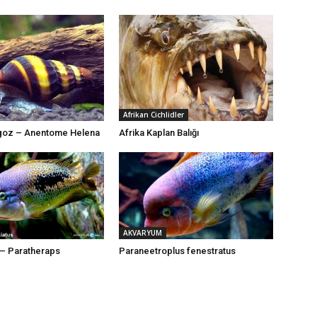
Afrikan Cichlidler
ngoz – Anentome Helena
Afrika Kaplan Balığı
AKVARYUM
d – Paratheraps
Paraneetroplus fenestratus