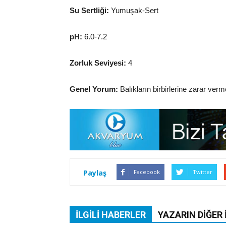
Su Sertliği:
Yumuşak-Sert
pH:
6.0-7.2
Zorluk Seviyesi:
4
Genel Yorum:
Balıkların birbirlerine zarar verme
Paylaş
Facebook
Twitter
İLGILI HABERLER
YAZARIN DIĞER 