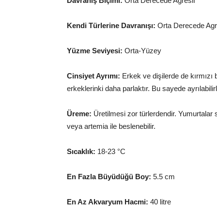
Davranış Biçimi:
Orta Derecede Agresif
Kendi Türlerine Davranışı:
Orta Derecede Agr
Yüzme Seviyesi:
Orta-Yüzey
Cinsiyet Ayrımı:
Erkek ve dişilerde de kırmızı b
erkeklerinki daha parlaktır. Bu sayede ayrılabilirl
Üreme:
Üretilmesi zor türlerdendir. Yumurtalar s
veya artemia ile beslenebilir.
Sıcaklık:
18-23 °C
En Fazla Büyüdüğü Boy:
5.5 cm
En Az Akvaryum Hacmi:
40 litre