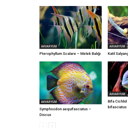
AKVARYUM
AKVARYUM
Pterophyllum Scalare – Melek Balığı
Katil Salya
AKVARYUM
Bifa Cichli
AKVARYUM
bifasciatus
Symphsodon aequifasciatus –
Discus