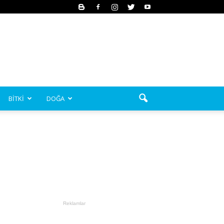
BİTKİ
DOĞA
Reklamlar