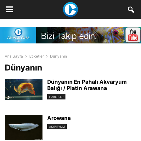
Ana Sayfa
Etiketler
Dünyanın
Dünyanın
Dünyanın En Pahalı Akvaryum
Balığı / Platin Arawana
HABERLER
Arowana
AKVARYUM