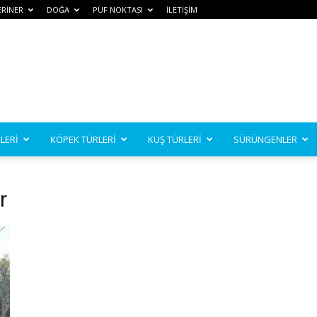
ERİNER
DOĞA
PÜF NOKTASI
İLETİŞİM
LERİ
KÖPEK TÜRLERİ
KUŞ TÜRLERİ
SÜRÜNGENLER
r