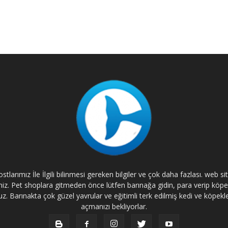
tlarımız İle İlgili bilinmesi gereken bilgiler ve çok daha fazlası. web s
rsiniz. Pet shoplara gitmeden önce lütfen barınağa gidin, para verip kö
. Barınakta çok güzel yavrular ve eğitimli terk edilmiş kedi ve köpekle
açmanızı bekliyorlar.