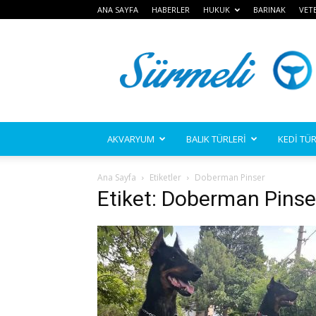
ANA SAYFA
HABERLER
HUKUK
BARINAK
VET
Sürmeli
AKVARYUM
BALIK TÜRLERİ
KEDİ TÜR
Ana Sayfa
Etiketler
Doberman Pinser
Etiket: Doberman Pinse