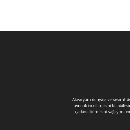
Akvaryum dünyası ve sevimli dos
ayrıntılı incelemesini bulabili
çarkın dönmesini sağlıyorsunuz