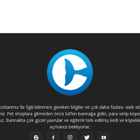
tlarımız İle İlgili bilinmesi gereken bilgiler ve çok daha fazlası. web s
rsiniz. Pet shoplara gitmeden önce lütfen barınağa gidin, para verip kö
. Barınakta çok güzel yavrular ve eğitimli terk edilmiş kedi ve köpekle
açmanızı bekliyorlar.