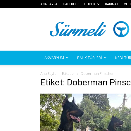
ANA SAYFA
HABERLER
HUKUK
BARINAK
VET
Sürmeli
AKVARYUM
BALIK TÜRLERİ
KEDİ TÜR
Ana Sayfa
Etiketler
Doberman Pinscher
Etiket: Doberman Pins