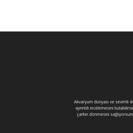
Akvaryum dünyası ve sevimli dos
ayrıntılı incelemesini bulabili
çarkın dönmesini sağlıyorsunuz