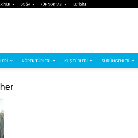
ERİNER
DOĞA
PÜF NOKTASI
İLETİŞİM
LERİ
KÖPEK TÜRLERİ
KUŞ TÜRLERİ
SÜRÜNGENLER
cher