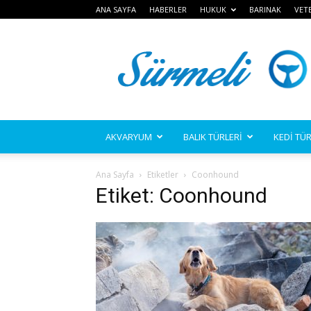
ANA SAYFA
HABERLER
HUKUK
BARINAK
VET
Sürmeli
AKVARYUM
BALIK TÜRLERİ
KEDİ TÜR
Ana Sayfa
Etiketler
Coonhound
Etiket: Coonhound