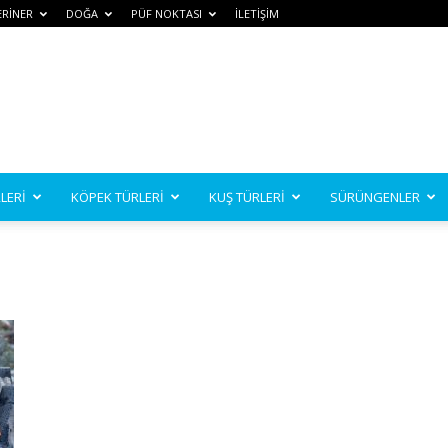
ERİNER
DOĞA
PÜF NOKTASI
İLETİŞİM
LERİ
KÖPEK TÜRLERİ
KUŞ TÜRLERİ
SÜRÜNGENLER