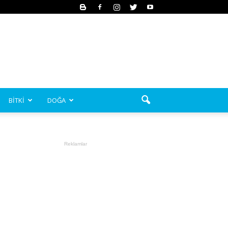
BİTKİ
DOĞA
Reklamlar