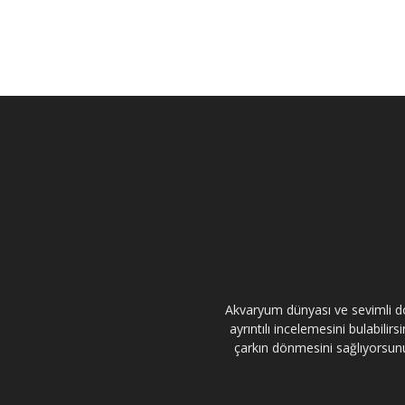
Akvaryum dünyası ve sevimli dos
ayrıntılı incelemesini bulabili
çarkın dönmesini sağlıyorsunuz