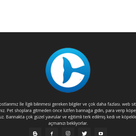
tlarımız İle İlgili bilinmesi gereken bilgiler ve çok daha fazlası. web s
rsiniz. Pet shoplara gitmeden önce lütfen barınağa gidin, para verip kö
. Barınakta çok güzel yavrular ve eğitimli terk edilmiş kedi ve köpekle
açmanızı bekliyorlar.