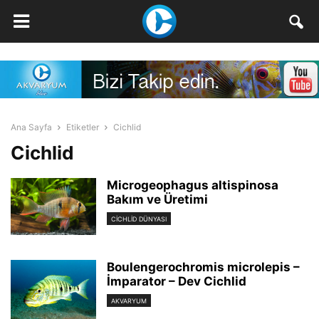
Ana Sayfa
Etiketler
Cichlid
Cichlid
Microgeophagus altispinosa
Bakım ve Üretimi
CICHLID DÜNYASI
Boulengerochromis microlepis –
İmparator – Dev Cichlid
AKVARYUM