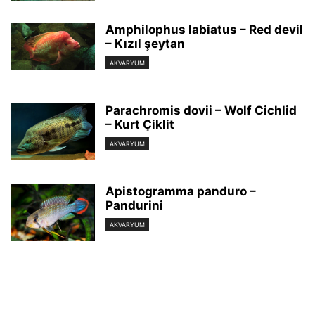
Amphilophus labiatus – Red devil
– Kızıl şeytan
AKVARYUM
Parachromis dovii – Wolf Cichlid
– Kurt Çiklit
AKVARYUM
Apistogramma panduro –
Pandurini
AKVARYUM