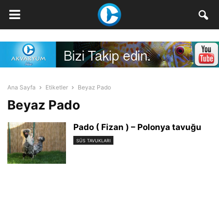
Ana Sayfa
Etiketler
Beyaz Pado
Beyaz Pado
Pado ( Fizan ) – Polonya tavuğu
SÜS TAVUKLARI