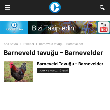
Ana Sayfa
Etiketler
Barneveld tavuğu – Barnevelder
Barneveld tavuğu – Barnevelder
Barneveld Tavuğu – Barnevelder
TAVUK VE HOROZ TÜRLERI