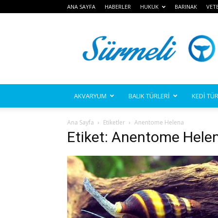
ANA SAYFA
HABERLER
HUKUK
BARINAK
VET
Sürmeli
AKVARYUM
BALIK TÜRLERİ
KEDİ TÜR
Ana Sayfa
Etiketler
Anentome Helena
Etiket: Anentome Hele