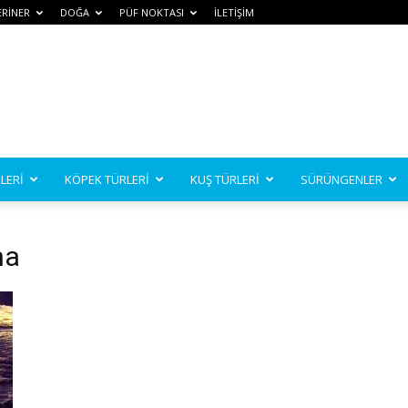
ERİNER
DOĞA
PÜF NOKTASI
İLETİŞİM
LERİ
KÖPEK TÜRLERİ
KUŞ TÜRLERİ
SÜRÜNGENLER
na