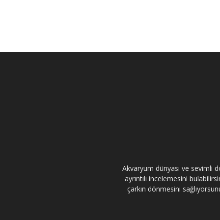
Akvaryum dünyası ve sevimli dos
ayrıntılı incelemesini bulabili
çarkın dönmesini sağlıyorsunuz