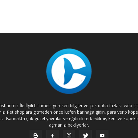
tlarımız İle İlgili bilinmesi gereken bilgiler ve çok daha fazlası. web s
rsiniz. Pet shoplara gitmeden önce lütfen barınağa gidin, para verip kö
. Barınakta çok güzel yavrular ve eğitimli terk edilmiş kedi ve köpekle
açmanızı bekliyorlar.