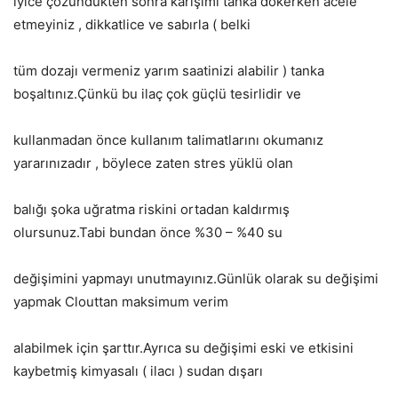
iyice çözündükten sonra karışımı tanka dökerken acele
etmeyiniz , dikkatlice ve sabırla ( belki
tüm dozajı vermeniz yarım saatinizi alabilir ) tanka
boşaltınız.Çünkü bu ilaç çok güçlü tesirlidir ve
kullanmadan önce kullanım talimatlarını okumanız
yararınızadır , böylece zaten stres yüklü olan
balığı şoka uğratma riskini ortadan kaldırmış
olursunuz.Tabi bundan önce %30 – %40 su
değişimini yapmayı unutmayınız.Günlük olarak su değişimi
yapmak Clouttan maksimum verim
alabilmek için şarttır.Ayrıca su değişimi eski ve etkisini
kaybetmiş kimyasalı ( ilacı ) sudan dışarı