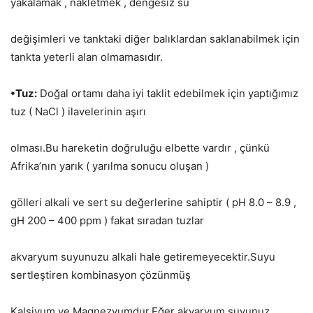
yakalamak , nakletmek , dengesiz su
değişimleri ve tanktaki diğer balıklardan saklanabilmek için
tankta yeterli alan olmamasıdır.
•Tuz:
Doğal ortamı daha iyi taklit edebilmek için yaptığımız
tuz ( NaCl ) ilavelerinin aşırı
olması.Bu hareketin doğruluğu elbette vardır , çünkü
Afrika’nın yarık ( yarılma sonucu oluşan )
gölleri alkali ve sert su değerlerine sahiptir ( pH 8.0 – 8.9 ,
gH 200 – 400 ppm ) fakat sıradan tuzlar
akvaryum suyunuzu alkali hale getiremeyecektir.Suyu
sertleştiren kombinasyon çözünmüş
Kalsiyum ve Magnezyumdur.Eğer akvaryum suyunuz