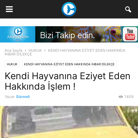
Ana Sayfa
HUKUK
KENDİ HAYVANINA EZİYET EDEN HAKKINDA
İHBAR DİLEKÇE
HUKUK
KENDİ HAYVANINA EZİYET EDEN HAKKINDA İHBAR DİLEKÇE
Kendi Hayvanına Eziyet Eden
Hakkında İşlem !
Yazar
Sürmeli
1409