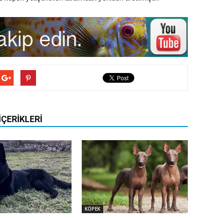
İÇERIKLERI
KÖPEK