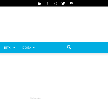
BİTKİ
DOĞA
Reklamlar