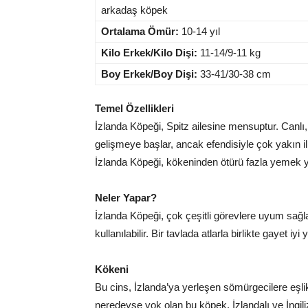
arkadaş köpek
Ortalama Ömür:
10-14 yıl
Kilo Erkek/Kilo Dişi:
11-14/9-11 kg
Boy Erkek/Boy Dişi:
33-41/30-38 cm
Temel Özellikleri
İzlanda Köpeği, Spitz ailesine mensuptur. Canlı, 
gelişmeye başlar, ancak efendisiyle çok yakın il
İzlanda Köpeği, kökeninden ötürü fazla yemek 
Neler Yapar?
İzlanda Köpeği, çok çeşitli görevlere uyum sağl
kullanılabilir. Bir tavlada atlarla birlikte gayet iyi 
Kökeni
Bu cins, İzlanda’ya yerleşen sömürgecilere eşlik
neredeyse yok olan bu köpek, İzlandalı ve İngiliz 