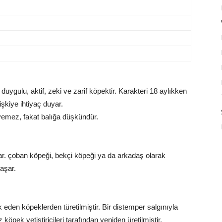
duygulu, aktif, zeki ve zarif köpektir. Karakteri 18 aylıkken
işkiye ihtiyaç duyar.
yemez, fakat balığa düşkündür.
ar. çoban köpeği, bekçi köpeği ya da arkadaş olarak
yaşar.
 eden köpeklerden türetilmiştir. Bir distemper salgınıyla
köpek yetiştiricileri tarafından yeniden üretilmiştir.