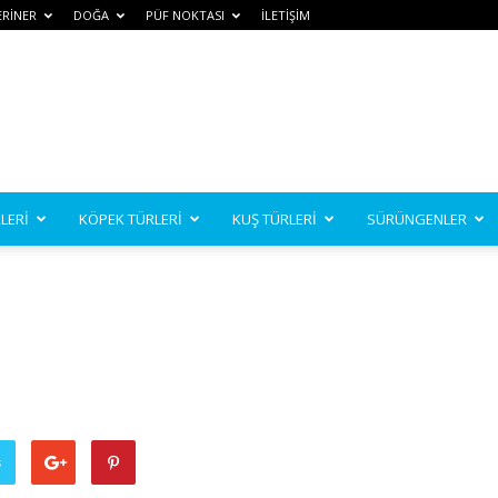
ERİNER
DOĞA
PÜF NOKTASI
İLETİŞİM
LERİ
KÖPEK TÜRLERİ
KUŞ TÜRLERİ
SÜRÜNGENLER
ş