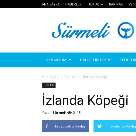
ANA SAYFA
HABERLER
HUKUK
BARINAK
VET
Sürmeli
AKVARYUM
BALIK TÜRLERİ
KEDİ TÜR
Ana Sayfa
KÖPEK
İzlanda Köpeği
KÖPEK
İzlanda Köpeği
Yazar
Sürmeli
2115
Facebook'ta Paylaş
Twitter'da Payla