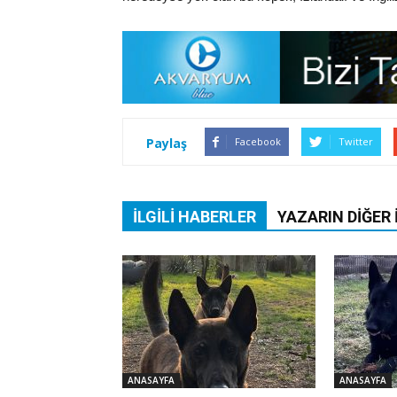
Paylaş
Facebook
Twitter
İLGILI HABERLER
YAZARIN DIĞER 
ANASAYFA
ANASAYFA