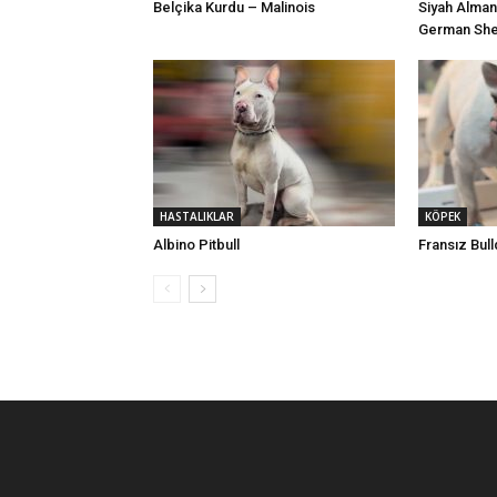
Belçika Kurdu – Malinois
Siyah Alman
German Sh
HASTALIKLAR
KÖPEK
Albino Pitbull
Fransız Bul