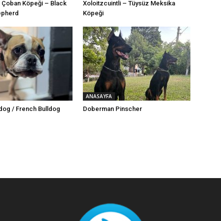
 Çoban Köpeği – Black
Xoloitzcuintli – Tüysüz Meksika
epherd
Köpeği
ANASAYFA
ldog / French Bulldog
Doberman Pinscher