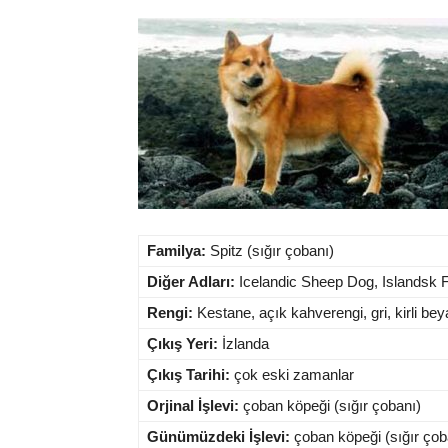
Familya:
Spitz (sığır çobanı)
Diğer Adları:
Icelandic Sheep Dog, Islandsk F
Rengi:
Kestane, açık kahverengi, gri, kirli b
Çıkış Yeri:
İzlanda
Çıkış Tarihi:
çok eski zamanlar
Orjinal İşlevi:
çoban köpeği (sığır çobanı)
Günümüzdeki İşlevi:
çoban köpeği (sığır çob