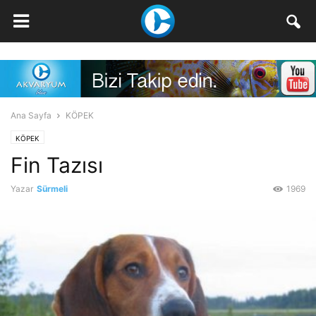
Ana Sayfa
KÖPEK
KÖPEK
Fin Tazısı
Yazar
Sürmeli
1969