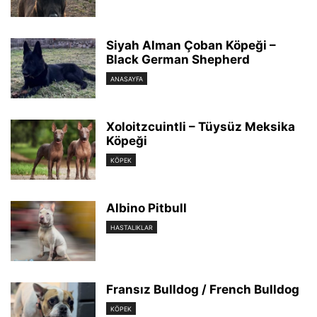
Siyah Alman Çoban Köpeği –
Black German Shepherd
ANASAYFA
Xoloitzcuintli – Tüysüz Meksika
Köpeği
KÖPEK
Albino Pitbull
HASTALIKLAR
Fransız Bulldog / French Bulldog
KÖPEK