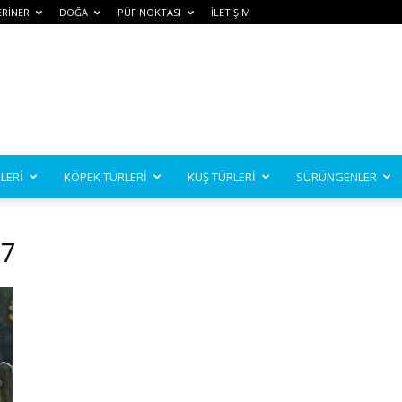
ERİNER
DOĞA
PÜF NOKTASI
İLETİŞİM
LERİ
KÖPEK TÜRLERİ
KUŞ TÜRLERİ
SÜRÜNGENLER
17