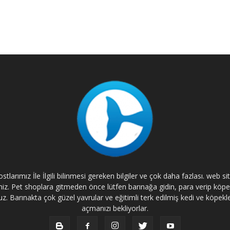
tlarımız İle İlgili bilinmesi gereken bilgiler ve çok daha fazlası. web s
rsiniz. Pet shoplara gitmeden önce lütfen barınağa gidin, para verip kö
. Barınakta çok güzel yavrular ve eğitimli terk edilmiş kedi ve köpekle
açmanızı bekliyorlar.