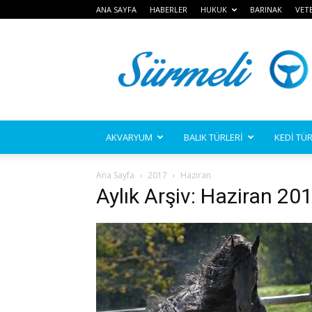
ANA SAYFA
HABERLER
HUKUK
BARINAK
VET
Sürmeli
AKVARYUM
BALIK TÜRLERİ
KEDİ TÜR
Ana Sayfa
2017
Haziran
Aylık Arşiv: Haziran 20