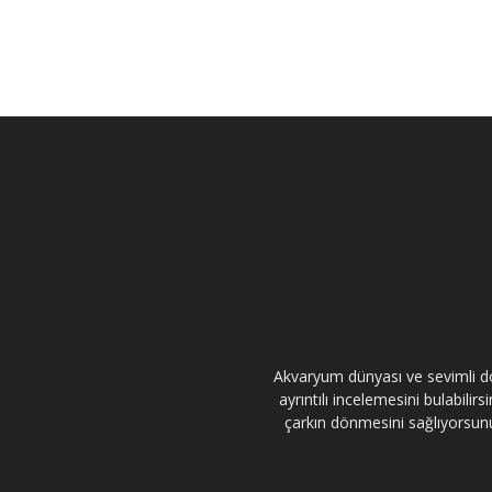
Akvaryum dünyası ve sevimli dos
ayrıntılı incelemesini bulabili
çarkın dönmesini sağlıyorsunuz