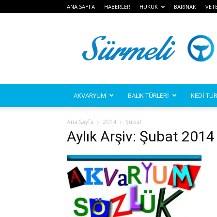
ANA SAYFA
HABERLER
HUKUK
BARINAK
VET
Sürmeli
AKVARYUM
BALIK TÜRLERİ
KEDİ TÜR
Ana Sayfa
2014
Şubat
Aylık Arşiv: Şubat 2014