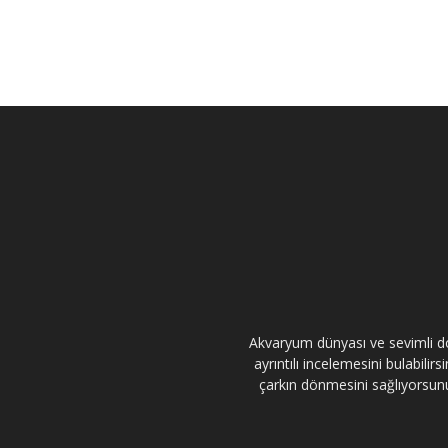
Akvaryum dünyası ve sevimli dos
ayrıntılı incelemesini bulabili
çarkın dönmesini sağlıyorsunuz