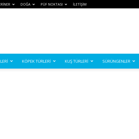
ERİNER
DOĞA
PÜF NOKTASI
İLETİŞİM
LERİ
KÖPEK TÜRLERİ
KUŞ TÜRLERİ
SÜRÜNGENLER