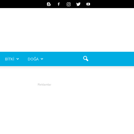
BİTKİ
DOĞA
Reklamlar