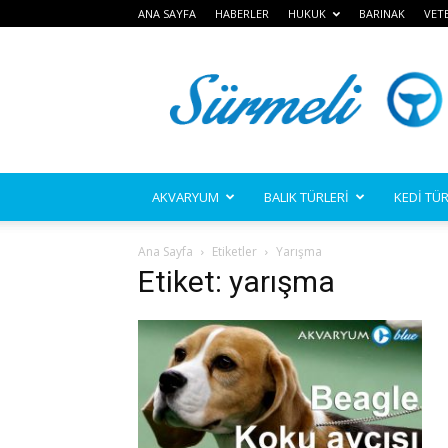
ANA SAYFA
HABERLER
HUKUK
BARINAK
VET
Sürmeli
AKVARYUM
BALIK TÜRLERİ
KEDİ TÜR
Ana Sayfa
Etiketler
Yarışma
Etiket: yarışma