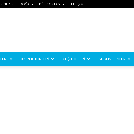
ERİNER
DOĞA
PÜF NOKTASI
İLETİŞİM
LERİ
KÖPEK TÜRLERİ
KUŞ TÜRLERİ
SÜRÜNGENLER