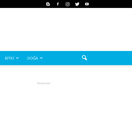
BİTKİ
DOĞA
Reklamlar