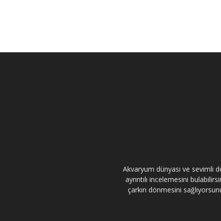
Akvaryum dünyası ve sevimli dos
ayrıntılı incelemesini bulabili
çarkın dönmesini sağlıyorsunuz