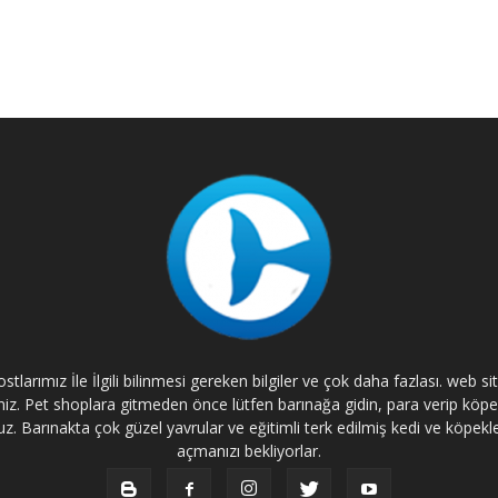
tlarımız İle İlgili bilinmesi gereken bilgiler ve çok daha fazlası. web s
rsiniz. Pet shoplara gitmeden önce lütfen barınağa gidin, para verip kö
. Barınakta çok güzel yavrular ve eğitimli terk edilmiş kedi ve köpekle
açmanızı bekliyorlar.