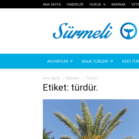
ANA SAYFA
HABERLER
HUKUK
BARINAK
VET
Sürmeli
AKVARYUM
BALIK TÜRLERİ
KEDİ TÜR
Ana Sayfa
Etiketler
Türdür.
Etiket: türdür.