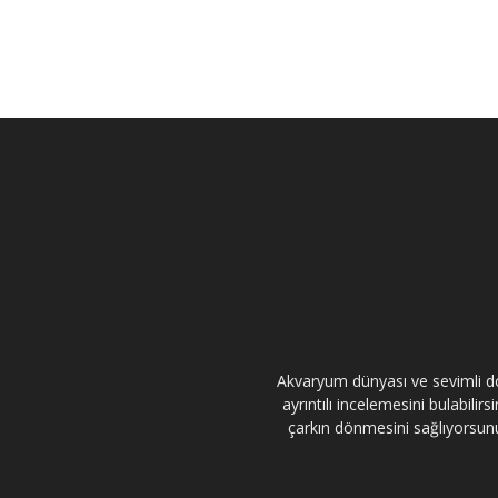
Akvaryum dünyası ve sevimli dos
ayrıntılı incelemesini bulabili
çarkın dönmesini sağlıyorsunuz