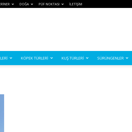
ERİNER
DOĞA
PÜF NOKTASI
İLETİŞİM
LERİ
KÖPEK TÜRLERİ
KUŞ TÜRLERİ
SÜRÜNGENLER