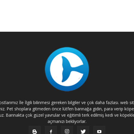
tlarımız İle İlgili bilinmesi gereken bilgiler ve çok daha fazlası. web s
rsiniz. Pet shoplara gitmeden önce lütfen barınağa gidin, para verip kö
. Barınakta çok güzel yavrular ve eğitimli terk edilmiş kedi ve köpekle
açmanızı bekliyorlar.