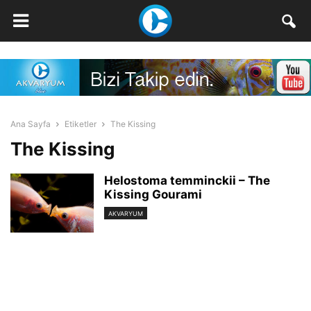
Ana Sayfa
Etiketler
The Kissing
The Kissing
Helostoma temminckii – The
Kissing Gourami
AKVARYUM